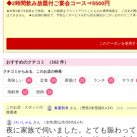
◆2時間飲み放題付ご宴会コース⇒5500円
★本券1枚で4名様まで有効。 ★この画面をプリントアウトしたものか携帯画面を、ご注文の際
はできません。 ★お店側の都合で、予告なくサービスを打ち切る場合がございますのでご了承
このクーポンを使用す
おすすめのクチコミ （
162
件）
クチコミからみる、このお店の特長
美味しい
定食
唐揚げ
ランチ
サラダ
45
33
22
20
海鮮丼
焼肉
12
12
このお店・スポットの
春夏秋冬
さん （男性//未登録/Lv.14）
(投稿：2009/0
推薦者
けいしゃん
さん （女性/郡山市/30代/Lv.4）
夜に家族で伺いました。とても賑わって