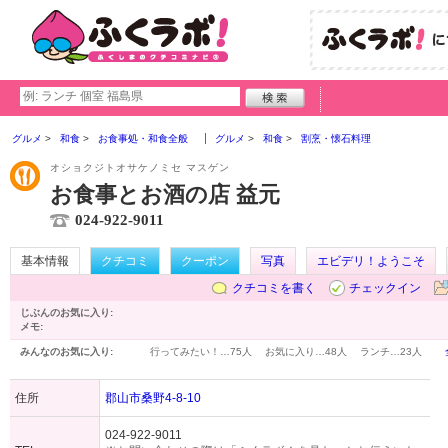
グルメ
和食
お食事処・和食全般
グルメ
和食
割烹・懐石料理
オショクジトオサケノミセ マスゲン
お食事とお酒の店 益元
024-922-9011
基本情報
クチコミ
クーポン
写真
エビデリ！ようこそ
クチコミを書く
チェックイン
じぶんのお気に入り:
メモ:
みんなのお気に入り:
行ってみたい！…
75人
お気に入り…
48人
ランチ…
23人
住所
郡山市桑野4-8-10
024-922-9011