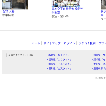
日本空手道神居塾 桑野空
食彩 大将
横
手教室
中華料理
店
教室・習い事
ラ
ホーム
サイトマップ
ログイン
クチコミ投稿
プラ
全国のクチコミナビ(R)
・栃木県「栃ナビ！」
・熊本県「ひ
・福島県「ふくラボ！」
・新潟県「な
・群馬県「ぐんラボ！」
・香川県「さ
・石川県「金沢ラボ！」
・鹿児島県「
(C) HitBit