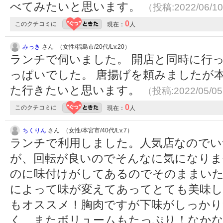
べてみたいと思います。
（投稿:2022/06/1
0
このクチコミに
現在：
人
みっき
さん （女性/福島市/20代/Lv.20）
ランチで伺いました。 開店と同時に行
っぱいでした。 唐揚げを頼みましたが
た行きたいと思います。
（投稿:2022/05/0
0
このクチコミに
現在：
人
ちくりん
さん （女性/本宮市/40代/Lv.7）
ランチで利用しました。人気店なのでい
が、回転が良いのでそんなに気になりま
のに味付けがしてあるのでそのままい
によって味が変えてあってとても美味し
もオススメ！胸肉ですが下味がしっか
く、またボリュームもたっぷり！なか