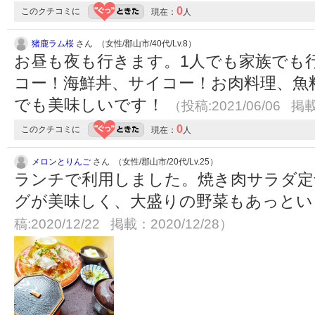
0
このクチコミに
現在：
人
猪鹿ラム桜
さん （女性/郡山市/40代/Lv.8）
お昼も夜も行きます。1人でも家族でも
コー！海鮮丼、サイコー！お肉料理、魚
でも美味しいです！
（投稿:2021/06/06 掲載
0
このクチコミに
現在：
人
メロンとりんご
さん （女性/郡山市/20代/Lv.25）
ランチで利用しました。焼き肉サラダ定
グが美味しく、大盛りの野菜もあっと
稿:2020/12/22 掲載：2020/12/28）