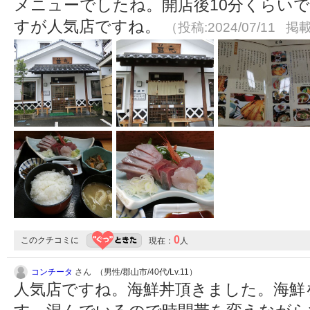
メニューでしたね。開店後10分くらい
すが人気店ですね。
（投稿:2024/07/11 掲載
0
このクチコミに
現在：
人
コンチータ
さん （男性/郡山市/40代/Lv.11）
人気店ですね。海鮮丼頂きました。海鮮