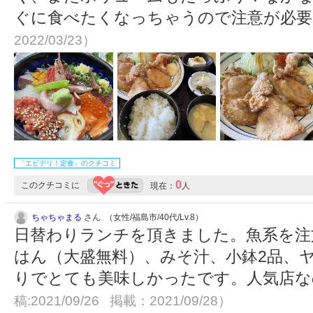
ぐに食べたくなっちゃうので注意が必
2022/03/23）
「エビデリ！定食」のクチコミ
0
このクチコミに
現在：
人
ちゃちゃまる
さん （女性/福島市/40代/Lv.8）
日替わりランチを頂きました。魚系を注
はん（大盛無料）、みそ汁、小鉢2品、
りでとても美味しかったです。人気店
稿:2021/09/26 掲載：2021/09/28）