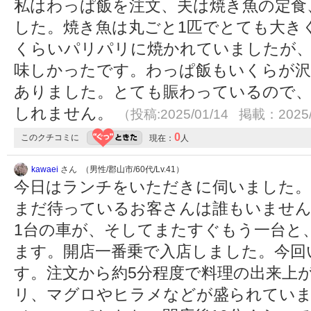
私はわっぱ飯を注文、夫は焼き魚の定食
した。焼き魚は丸ごと1匹でとても大き
くらいパリパリに焼かれていましたが、
味しかったです。わっぱ飯もいくらが沢
ありました。とても賑わっているので、
しれません。
（投稿:2025/01/14 掲載：2025/
0
このクチコミに
現在：
人
kawaei
さん （男性/郡山市/60代/Lv.41）
今日はランチをいただきに伺いました。到
まだ待っているお客さんは誰もいませ
1台の車が、そしてまたすぐもう一台と
ます。開店一番乗で入店しました。今回
す。注文から約5分程度で料理の出来上
リ、マグロやヒラメなどが盛られてい