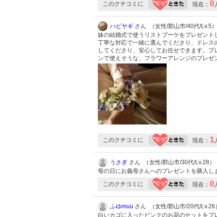
0
このクチコミに
現在：
ハピヤギ
さん （女性/郡山市/40代/Lv.5
妹の結婚式で使うリストブーケをプレゼント
丁寧な対応で一緒に選んでくださり、ドレス
してくださり、安心してお任せできます。プ
ンで使えそうな、フラワーアレンジのプレゼ
1
このクチコミに
現在：
うさぎ
さん （女性/郡山市/30代/Lv.28）
母の日にお義母さんへのプレゼントを購入し
0
このクチコミに
現在：
ふゆmuu
さん （女性/郡山市/20代/Lv.26
白いカゴに入ったピンクのお花のセットをプ