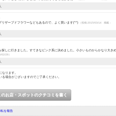
人
）
リザーブドフラワーなどもあるので、よく買います(^^)
（投稿:2015/03/14 掲載：
人
を探しに行きました。すてきなピンク系に決めました。小さいものからかなり大き
/02/26）
人
になります。
いる場合がございますのでご了承ください。
このお店・スポットのクチコミを書く
移転を報告