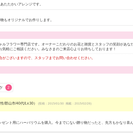
るあたたかいアレンジです。
小物もオリジナルでお作りします。
ャルフラワー専門店です。オーナーこだわりのお花と雑貨とスタッフの笑顔があな
お気軽にご相談ください。みなさまのご来店心よりお待ちしております！
合がございますので、スタッフまでお問い合わせください。
ケ
2
/郡山市/40代/Lv.30）
(投稿：2015/01/30 掲載：2015/02/26)
レゼント用にハーバリウムを購入。今までにない贈り物だったと、先方もかなり喜