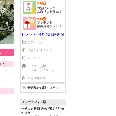
[→メンバー特典の詳細をみる]
お気に入り
行きたいイベント
る
マイページ
AP
ポイント交換
（現在 0ポイント）
登録情報確認
最近見たお店・スポット
スマートフォン版
クチコミ数順で並び替えができ
ちゃう！