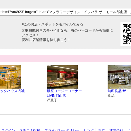
■
このお店・スポットをモバイルでみる
読取機能付きのモバイルなら、右のバーコードから簡単に
アクセス！
便利に店舗情報を持ち歩こう！
ックハウス 郡山
銀座コージーコーナー
無印良品 ザ・
LIVIN郡山店
食品
洋菓子
ログイン
クチコミ投稿
プライバシーポリシー
リンク
規約
運営会社
ふ