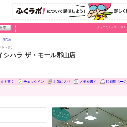
ようこそ！
ゲスト
さん
専門店
リヤマテン
イシハラ ザ・モール郡山店
コミを書く
チェックイン
お気に入り
メモを書く
印刷用ページ