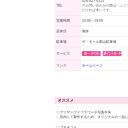
024-927-5121
TEL
※お問い合わせの際は「ふく
だければ幸いです。
営業時間
10:00～19:00
店休日
無休
駐車場
ザ・モール郡山駐車場
サービス
リンク
ホームページ
オススメ
◇プリザーブドフラワー※写真中央
…店内にて製作するため、オリジナルの一品
◇プチギフト