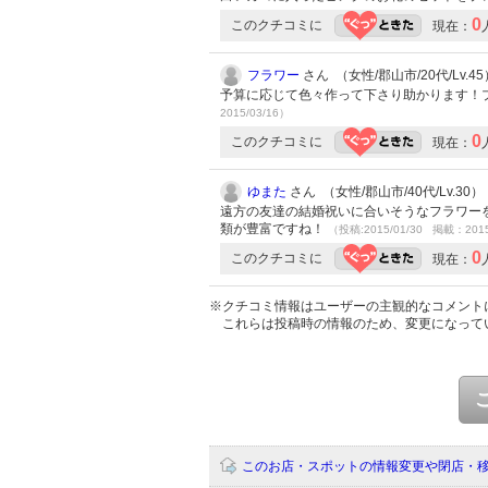
0
このクチコミに
現在：
フラワー
さん （女性/郡山市/20代/Lv.45
予算に応じて色々作って下さり助かります！プ
2015/03/16）
0
このクチコミに
現在：
ゆまた
さん （女性/郡山市/40代/Lv.30）
遠方の友達の結婚祝いに合いそうなフラワー
類が豊富ですね！
（投稿:2015/01/30 掲載：2015
0
このクチコミに
現在：
※クチコミ情報はユーザーの主観的なコメント
これらは投稿時の情報のため、変更になって
このお店・スポットの情報変更や閉店・