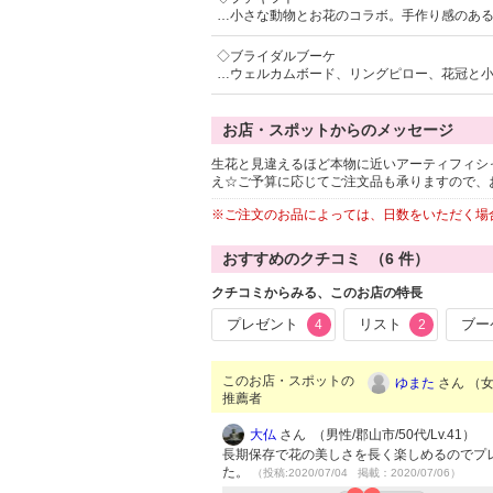
…小さな動物とお花のコラボ。手作り感のあ
◇ブライダルブーケ
…ウェルカムボード、リングピロー、花冠と
お店・スポットからのメッセージ
生花と見違えるほど本物に近いアーティフィシ
え☆ご予算に応じてご注文品も承りますので、
※ご注文のお品によっては、日数をいただく場
おすすめのクチコミ （
6
件）
クチコミからみる、このお店の特長
プレゼント
リスト
ブー
4
2
このお店・スポットの
ゆまた
さん （女性
推薦者
大仏
さん （男性/郡山市/50代/Lv.41）
長期保存で花の美しさを長く楽しめるのでプ
た。
（投稿:2020/07/04 掲載：2020/07/06）