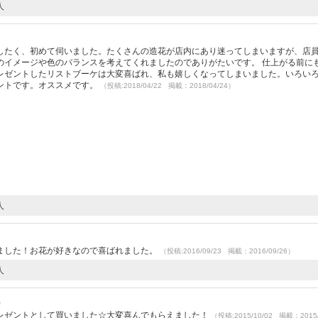
人
）
したく、初めて伺いました。たくさんの造花が店内にあり迷ってしまいますが、店
のイメージや色のバランスを考えてくれましたのでありがたいです。 仕上がる前に
レゼントしたリストブーケは大変喜ばれ、私も嬉しくなってしまいました。いろい
ントです。オススメです。
（投稿:2018/04/22 掲載：2018/04/24）
人
ました！お花が好きなので喜ばれました。
（投稿:2016/09/23 掲載：2016/09/26）
人
）
レゼントとして買いました☆大変喜んでもらえました！
（投稿:2015/10/02 掲載：2015/