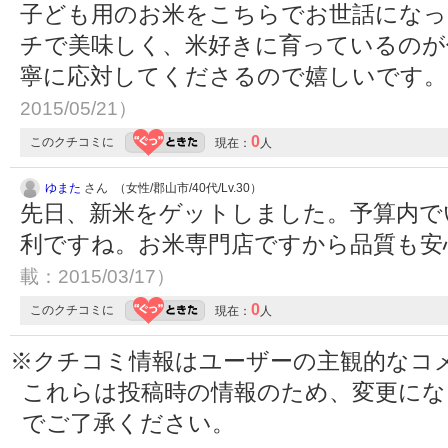
子ども用のお米をこちらでお世話にな
チで美味しく、米好きに育っているのが
寧に応対してくださるので嬉しいです
2015/05/21）
0
このクチコミに
現在：
人
ゆまた
さん （女性/郡山市/40代/Lv.30）
先日、新米をゲットしました。予算内で
利ですね。お米専門店ですから品質も安
載：2015/03/17）
0
このクチコミに
現在：
人
※クチコミ情報はユーザーの主観的なコ
これらは投稿時の情報のため、変更に
でご了承ください。