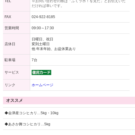
TEL
※お問い合わせの際は「ふくラボ！を見た」とお伝えいた
だければ幸いです。
FAX
024-922-8185
営業時間
09:00～17:30
日曜日、祝日
店休日
変則土曜日
他 年末年始、お盆休業あり
駐車場
7台
サービス
リンク
ホームページ
オススメ
◆会津産コシヒカリ…5kg・10kg
◆あさか舞コシヒカリ…5kg