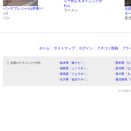
らーめん＆ダイニングか
れん
パンデプレジール(伊東パ
北
ラーメン
ン)
タ
パン
育
ホーム
サイトマップ
ログイン
クチコミ投稿
プラ
全国のクチコミナビ(R)
・栃木県「栃ナビ！」
・熊本県「ひ
・福島県「ふくラボ！」
・新潟県「な
・群馬県「ぐんラボ！」
・香川県「さ
・石川県「金沢ラボ！」
・鹿児島県「
(C) HitBit