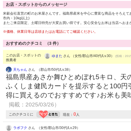
お店・スポットからのメッセージ
米穀会社直営の町のお米屋さんです。福島県産米を中心に豊富な商品をそろえて
市内・10kg以上)
またご来店限定、土曜日特売が大変お買い得です。安心安全なお米は当店へおま
※価格、休業日等は店頭またはお電話にてご確認ください。
おすすめのクチコミ （
3
件）
このお店・スポットの
ゆまた
さん （女性/郡山市/40代/Lv.30）
(投稿：2015
推薦者
天ちゃん
さん （郡山市/50代/Lv.38）
福島県産あさか舞ひとめぼれ5キロ、天
ふくしま健民カードを提示すると100
得に買えるのでおすすめです♪お米も美
掲載：2025/03/26）
0
このクチコミに
現在：
人
ラボフク
さん （女性/郡山市/30代/Lv.29）