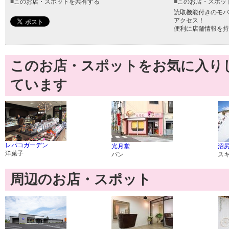
■
このお店・スポットを共有する
■
このお店・スポッ
読取機能付きのモバ
アクセス！
便利に店舗情報を持
このお店・スポットをお気に入り
ています
レパコガーデン
光月堂
沼
洋菓子
パン
ス
周辺のお店・スポット