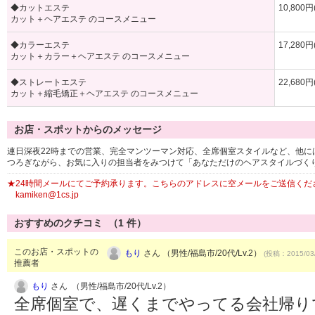
◆カットエステ
10,800
カット＋ヘアエステ のコースメニュー
◆カラーエステ
17,280
カット＋カラー＋ヘアエステ のコースメニュー
◆ストレートエステ
22,680
カット＋縮毛矯正＋ヘアエステ のコースメニュー
お店・スポットからのメッセージ
連日深夜22時までの営業、完全マンツーマン対応、全席個室スタイルなど、他
つろぎながら、お気に入りの担当者をみつけて「あなただけのヘアスタイルづく
★24時間メールにてご予約承ります。こちらのアドレスに空メールをご送信くだ
kamiken@1cs.jp
おすすめのクチコミ （
1
件）
このお店・スポットの
もり
さん （男性/福島市/20代/Lv.2）
(投稿：2015/03
推薦者
もり
さん （男性/福島市/20代/Lv.2）
全席個室で、遅くまでやってる会社帰り