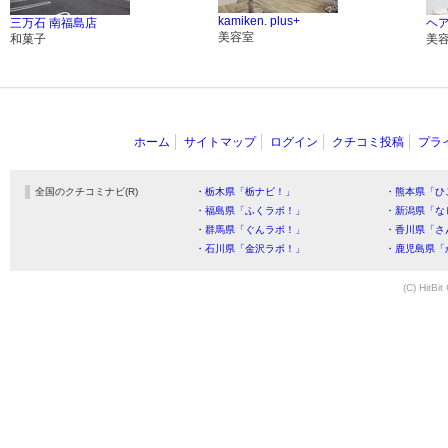
kamiken. plus+
三万石 南福島店
ヘア
美容室
和菓子
美
ホーム
サイトマップ
ログイン
クチコミ投稿
プラ
全国のクチコミナビ(R)
・栃木県「栃ナビ！」
・熊本県「ひ
・福島県「ふくラボ！」
・新潟県「な
・群馬県「ぐんラボ！」
・香川県「さ
・石川県「金沢ラボ！」
・鹿児島県「
(C) HitBit