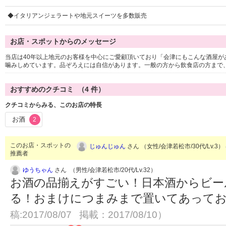
◆イタリアンジェラートや地元スイーツを多数販売
お店・スポットからのメッセージ
当店は40年以上地元のお客様を中心にご愛顧頂いており「会津にもこんな酒屋
噛みしめています。品ぞろえには自信があります。一般の方から飲食店の方まで
おすすめのクチコミ （
4
件）
クチコミからみる、このお店の特長
お酒
2
このお店・スポットの
じゅんじゅん
さん （女性/会津若松市/30代/Lv.3）
推薦者
ゆうちゃん
さん （男性/会津若松市/20代/Lv.32）
お酒の品揃えがすごい！日本酒からビー
る！おまけにつまみまで置いてあって
稿:2017/08/07 掲載：2017/08/10）