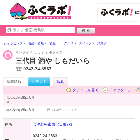
ショッピング
食品・酒類
酒屋
グルメ
スイーツ
洋菓子
サンダイメ サカヤ シモダイラ
三代目 酒や しもだいら
0242-24-3563
基本情報
クチコミ
写真
クチコミを書く
チェックイン
じぶんのお気に入り:
メモ:
みんなのお気に入り:
行ってみたい！…
1人
住所
会津若松市西七日町7-3
0242-24-3563