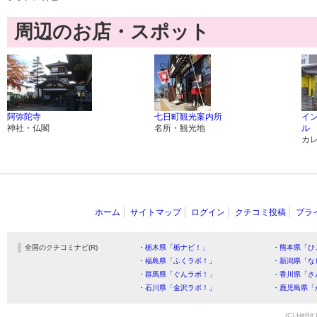
周辺のお店・スポット
阿弥陀寺
七日町観光案内所
イ
神社・仏閣
名所・観光地
ル
カ
ホーム
サイトマップ
ログイン
クチコミ投稿
プラ
全国のクチコミナビ(R)
・栃木県「栃ナビ！」
・熊本県「ひ
・福島県「ふくラボ！」
・新潟県「な
・群馬県「ぐんラボ！」
・香川県「さ
・石川県「金沢ラボ！」
・鹿児島県「
(C) HitBit