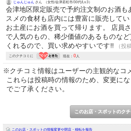
じゅんじゅん
さん （女性/会津若松市/30代/Lv.3）
会津地区限定販売で予約注文制のお酒も
スメの食材も店内には豊富に販売してい
お土産にお酒を買って帰ります。 店員さ
で人気のもの、稀少価値のあるものなど
くれるので、買い求めやすいです!!
（投稿:
0
このクチコミに
現在：
人
※クチコミ情報はユーザーの主観的なコ
これらは投稿時の情報のため、変更に
でご了承ください。
このお店・スポットのクチ
このお店・スポットの情報変更や閉店・移転を報告