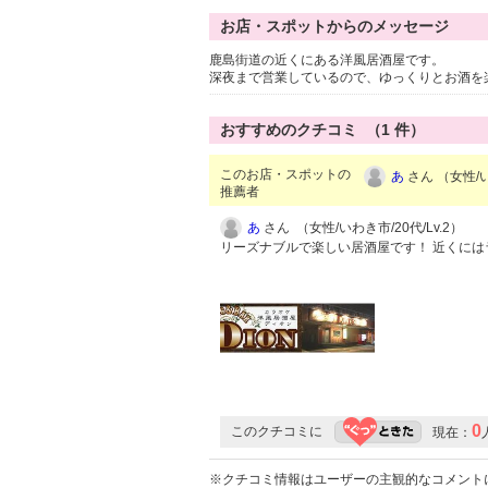
お店・スポットからのメッセージ
鹿島街道の近くにある洋風居酒屋です。
深夜まで営業しているので、ゆっくりとお酒を
おすすめのクチコミ （
1
件）
このお店・スポットの
あ
さん （女性/い
推薦者
あ
さん （女性/いわき市/20代/Lv.2）
リーズナブルで楽しい居酒屋です！ 近くに
0
このクチコミに
現在：
※クチコミ情報はユーザーの主観的なコメント