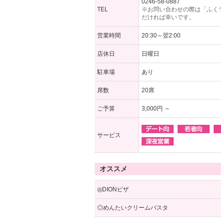
0246-58-0887
TEL
※お問い合わせの際は「ふく
だければ幸いです。
営業時間
20:30～翌2:00
店休日
日曜日
駐車場
あり
席数
20席
ご予算
3,000円 ～
サービス
オススメ
◎DIONピザ
◎めんたいクリームパスタ