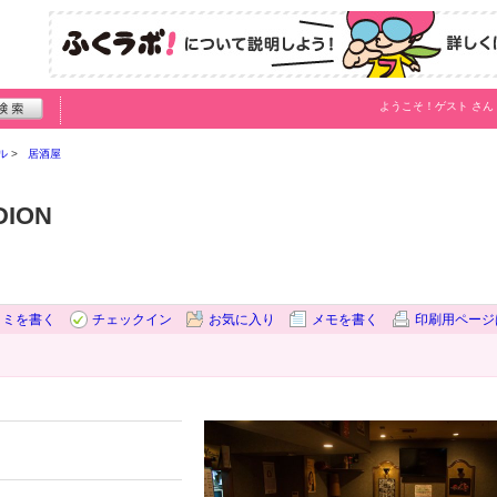
ようこそ！
ゲスト
さん
ル
居酒屋
ION
コミを書く
チェックイン
お気に入り
メモを書く
印刷用ページ