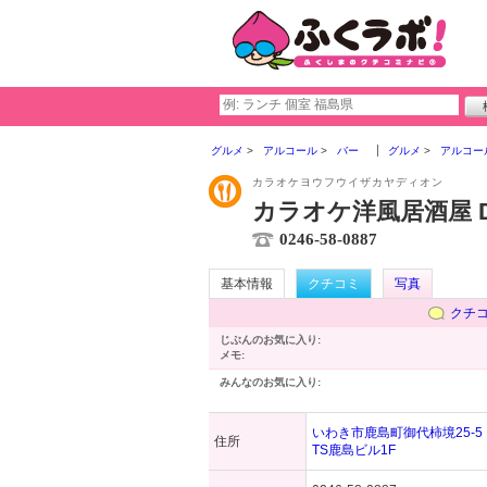
グルメ
アルコール
バー
グルメ
アルコー
カラオケヨウフウイザカヤディオン
カラオケ洋風居酒屋 D
0246-58-0887
基本情報
クチコミ
写真
クチ
じぶんのお気に入り:
メモ:
みんなのお気に入り:
いわき市鹿島町御代柿境25-5
住所
TS鹿島ビル1F