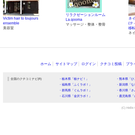
リラクゼーションルーム
Victim hair to toujours
ネイ
La.qooma
ensemble
(テ
マッサージ・整体・整骨
美容室
移
ネ
ホーム
サイトマップ
ログイン
クチコミ投稿
プラ
全国のクチコミナビ(R)
・栃木県「栃ナビ！」
・熊本県「ひ
・福島県「ふくラボ！」
・新潟県「な
・群馬県「ぐんラボ！」
・香川県「さ
・石川県「金沢ラボ！」
・鹿児島県「
(C) HitBit