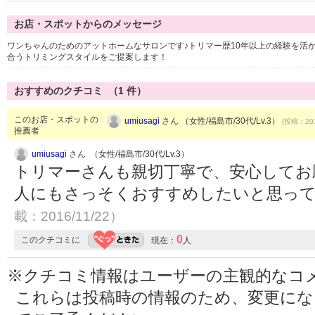
お店・スポットからのメッセージ
ワンちゃんのためのアットホームなサロンです♪トリマー歴10年以上の経験を活
合うトリミングスタイルをご提案します！
おすすめのクチコミ （
1
件）
このお店・スポットの
umiusagi
さん （女性/福島市/30代/Lv.3）
(投稿：201
推薦者
umiusagi
さん （女性/福島市/30代/Lv.3）
トリマーさんも親切丁寧で、安心してお
人にもさっそくおすすめしたいと思って
載：2016/11/22）
0
このクチコミに
現在：
人
※クチコミ情報はユーザーの主観的なコ
これらは投稿時の情報のため、変更に