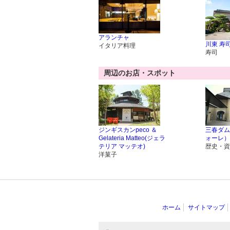
アランチャ
川東 寿
イタリア料理
寿司
周辺のお店・スポット
ジンギスカンpeco ＆
三春ダム
Gelateria Matteo(ジェラ
ォーレ）
テリア マッテオ)
歴史・資
洋菓子
ホーム
サイトマップ