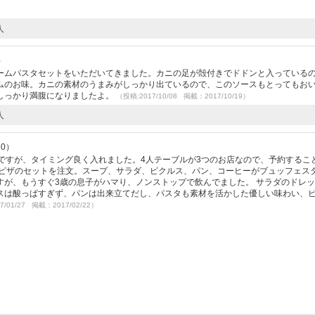
人
）
ームパスタセットをいただいてきました。カニの足が殻付きでドドンと入っている
ムのお味。カニの素材のうまみがしっかり出ているので、このソースもとってもお
しっかり満腹になりましたよ。
（投稿:2017/10/08 掲載：2017/10/19）
人
30）
ですが、タイミング良く入れました。4人テーブルが3つのお店なので、予約するこ
スピザのセットを注文。スープ、サラダ、ピクルス、パン、コーヒーがブュッフェス
すが、もうすぐ3歳の息子がハマり、ノンストップで飲んでました。 サラダのドレ
スは酸っぱすぎず、パンは出来立てだし、パスタも素材を活かした優しい味わい、
7/01/27 掲載：2017/02/22）