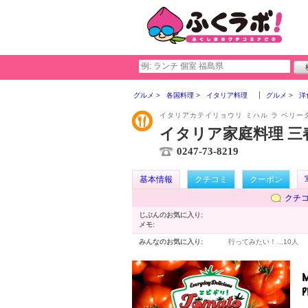
グルメ
各国料理
イタリア料理
グルメ
洋
イタリアカテイリョウリ ミハル ラ ベリー
イタリア家庭料理 三春 L
0247-73-8219
基本情報
クチコミ
クーポン
クチ
じぶんのお気に入り:
メモ:
みんなのお気に入り:
行ってみたい！…
10人