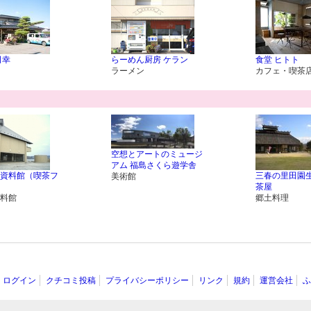
司幸
らーめん厨房 ケラン
食堂 ヒトト
ラーメン
カフェ・喫茶
空想とアートのミュージ
アム 福島さくら遊学舎
資料館（喫茶フ
三春の里田園生
美術館
茶屋
料館
郷土料理
ログイン
クチコミ投稿
プライバシーポリシー
リンク
規約
運営会社
ふ