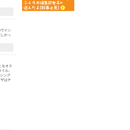
のでイン
いしかっ
とをオス
タイル。
ッシング
ピザはチ