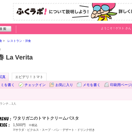
ようこそ！
ゲスト
さん
食
レストラン・洋食
タ
a Verita
写真
エビデリ！トマト
コミを書く
チェックイン
お気に入り
メモを書く
印刷用ページ
ランチ…
1人
ワタリガニのトマトクリームパスタ
1,500円
※税込
※サラダ・ピクルス・スープ・パン・デザート・ドリンク付き