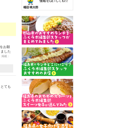
をお願
りました
3 掲載：
もとても