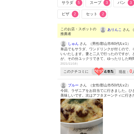
サラダ
スープ
パン
5
3
3
ピザ
セット
2
2
このお店・スポットの
ありんこ
さん （
推薦者
しゅん
さん （男性/郡山市/60代/Lv.1）
単品でもサラダ、ワンドリンクが付くので、
いいたします。妻と二人で行ったのですが、
が、その分ユックリできて、ゆったりした時
2021/11/16）
0
このクチコミに
現在：
ブルー
さん （女性/郡山市/50代/Lv.2）
今回、ラザニアをお目当てに行きました。ひ
美味しいです。次はアフタヌーンティに行き