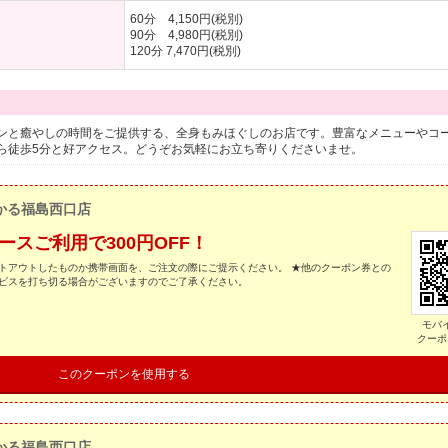
60分 4,150円(税別)
90分 4,980円(税別)
120分 7,470円(税別)
ンと癒やしの時間をご提供する、全身もみほぐしのお店です。豊富なメニューやコ
ら徒歩5分と好アクセス。どうぞお気軽にお立ち寄りくださいませ。
かる福島西口店
ースご利用で300円OFF！
トアウトしたものか携帯画面を、ご注文の際にご提示ください。 ★他のクーポン券との
ービスを打ち切る場合がございますのでご了承ください。
モバ
クーポ
このクーポンを使用する
かる福島西口店