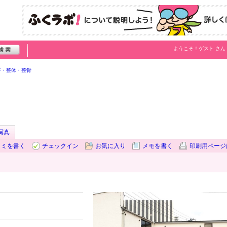
ようこそ！
ゲスト
さん
ジ・整体・整骨
写真
コミを書く
チェックイン
お気に入り
メモを書く
印刷用ページ