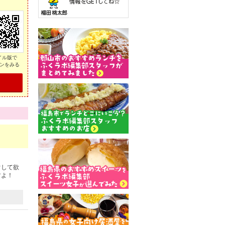
イル版で
ンをみる
ぐして欲
すよ！