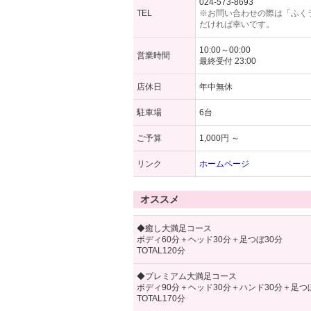
024-573-8693
TEL
※お問い合わせの際は「ふく
だければ幸いです。
10:00～00:00
営業時間
最終受付 23:00
店休日
年中無休
駐車場
6台
ご予算
1,000円 ～
リンク
ホームページ
オススメ
◆癒し大満足コース
ボディ60分＋ヘッド30分＋足つぼ30分
TOTAL120分
◆プレミアム大満足コース
ボディ90分＋ヘッド30分＋ハンド30分＋足つ
TOTAL170分