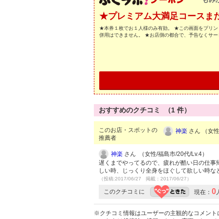
★プレミアム大満足コースまたは
★本券１枚でお１人様のみ有効。 ★この画面をプリン
併用はできません。 ★お店側の都合で、予告なくサ
おすすめのクチコミ （
1
件）
このお店・スポットの
神楽
さん （女性/
推薦者
神楽
さん （女性/福島市/20代/Lv.4）
遅くまでやってるので、疲れが酷い日の仕事
しい時、じっくり全身をほぐして欲しい時な
（投稿:2017/06/27 掲載：2017/06/27）
0
このクチコミに
現在：
※クチコミ情報はユーザーの主観的なコメント