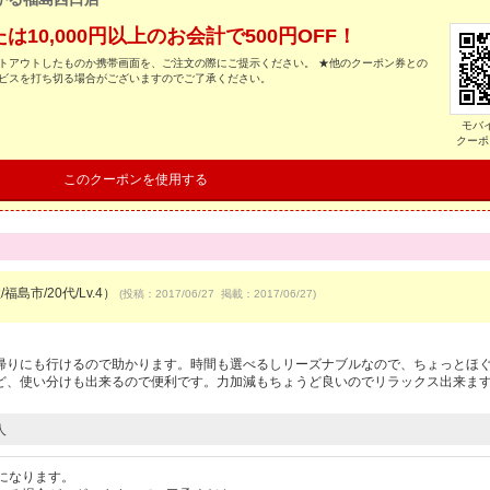
10,000円以上のお会計で500円OFF！
トアウトしたものか携帯画面を、ご注文の際にご提示ください。 ★他のクーポン券との
ービスを打ち切る場合がございますのでご了承ください。
モバ
クーポ
このクーポンを使用する
福島市/20代/Lv.4）
(投稿：2017/06/27 掲載：2017/06/27)
帰りにも行けるので助かります。時間も選べるしリーズナブルなので、ちょっとほ
ど、使い分けも出来るので便利です。力加減もちょうど良いのでリラックス出来ま
人
になります。