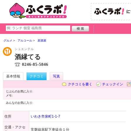
グルメ
アルコール
居酒屋
シュエンテル
酒縁てる
0246-85-5846
基本情報
クチコミ
写真
クチコミを書く
チェックイン
じぶんのお気に入り:
メモ:
みんなのお気に入り:
住所
いわき市泉町1-1-7
交通・アクセ
常磐線泉駅下車徒歩１分