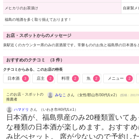
メヒカリのお茶漬け
自家製メ
福島の地酒を多く取り揃えております！
お店・スポットからのメッセージ
泉駅近くのカウンター席のみの居酒屋です。常磐もののお魚と福島県の日本酒を
おすすめのクチコミ （
3
件）
クチコミからみる、このお店の特長
日本酒
店主
料理
魚
メニュー
3
2
2
2
2
このお店・スポットの
みなこ
さん （女性/郡山市/30代/Lv.2）
(投稿：2017/
推薦者
ハマドリ
さん （いわき市/40代/Lv.1）
日本酒が、福島県産のみ20種類置いて
な種類の日本酒が楽しめます。おすすめ
み比べセット。 席が少ないので予約し