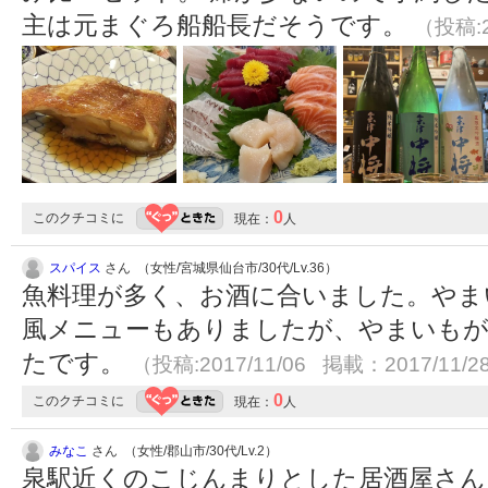
主は元まぐろ船船長だそうです。
（投稿:2
0
このクチコミに
現在：
人
スパイス
さん （女性/宮城県仙台市/30代/Lv.36）
魚料理が多く、お酒に合いました。やま
風メニューもありましたが、やまいもが
たです。
（投稿:2017/11/06 掲載：2017/11/2
0
このクチコミに
現在：
人
みなこ
さん （女性/郡山市/30代/Lv.2）
泉駅近くのこじんまりとした居酒屋さん