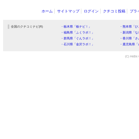
ホーム
サイトマップ
ログイン
クチコミ投稿
プラ
全国のクチコミナビ(R)
・栃木県「栃ナビ！」
・熊本県「ひ
・福島県「ふくラボ！」
・新潟県「な
・群馬県「ぐんラボ！」
・香川県「さ
・石川県「金沢ラボ！」
・鹿児島県「
(C) HitBit