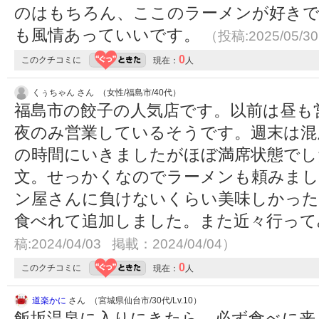
のはもちろん、ここのラーメンが好きで
も風情あっていいです。
（投稿:2025/05/3
0
このクチコミに
現在：
人
くぅちゃん さん （女性/福島市/40代）
福島市の餃子の人気店です。以前は昼も
夜のみ営業しているそうです。週末は混
の時間にいきましたがほぼ満席状態でし
文。せっかくなのでラーメンも頼みま
ン屋さんに負けないくらい美味しかった
食べれて追加しました。また近々行っ
稿:2024/04/03 掲載：2024/04/04）
0
このクチコミに
現在：
人
道楽かに
さん （宮城県仙台市/30代/Lv.10）
飯坂温泉に入りにきたら、必ず食べに来