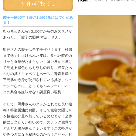
餃子一筋50年！愛され続けるにはワケがあ
る！
むっちゅさんら沢山の方からのおススメが
あった、「餃子の照井 本店」さん。
照井さんの餃子は全て手作り！まず、極限
まで薄く仕上げられた皮は、食べた時のカ
リッと食感がたまらない！薄い皮から透け
て見える緑色からも察しの通り、野菜たっ
ぷりの具！キャベツをベースに青森県産の
三元豚の赤身が使用されている具は、ジュ
ーシーなのに、とってもヘルシー♪ニンニ
クの具合も嫌味がなく調度良い塩梅！
そして、照井さんのタレがこれまた良い塩
梅！特製醤油にお酢、そして秘密の隠し味
を極秘の分量を加えているのだとか！全体
的に口当たりが軽いので、スナック感覚で
どんどん箸が進んじゃいます！この軽さが
やみつきになる秘訣なのかも！こりゃ、ビ