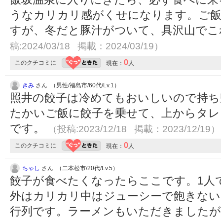
うなカリカリ感がくせになります。ご飯
すが、冬だと豚汁がついて、具沢山で
稿:2024/03/18 掲載：2024/03/19）
0
このクチコミに
現在：
人
きみ
さん （男性/福島市/60代/Lv.1）
照井の餃子は冷めてもおいしいので持ち
たかいご飯に餃子を乗せて、上からタレ
です。
（投稿:2023/12/18 掲載：2023/12/19）
0
このクチコミに
現在：
人
ちゃし
さん （二本松市/20代/Lv.5）
餃子が食べたくなったらここです。1人
外はカリカリ中はジューシーで飽きない
行列です。ラーメンもいただきましたが