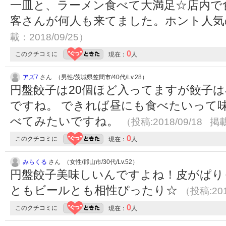
一皿と、ラーメン食べて大満足☆店内で
客さんが何人も来てました。ホント人
載：2018/09/25）
0
このクチコミに
現在：
人
アズ7
さん （男性/茨城県笠間市/40代/Lv.28）
円盤餃子は20個ほど入ってますが餃子
ですね。 できれば昼にも食べたいって
べてみたいですね。
（投稿:2018/09/18 掲載
0
このクチコミに
現在：
人
みらくる
さん （女性/郡山市/30代/Lv.52）
円盤餃子美味しいんですよね！皮がぱり
ともビールとも相性ぴったり☆
（投稿:201
0
このクチコミに
現在：
人