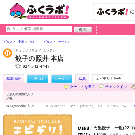
グルメ
中華
点心
グルメ
ラーメン
ギョウザノテルイ ホンテン
餃子の照井 本店
024-542-4447
基本情報
クチコミ
クーポン
写真
エビデリ！餃子
クチコミを書く
チェックイン
じぶんのお気に入り:
メモ:
みんなのお気に入り:
行ってみたい！…
12人
お気に入り…
5人
クーポン…
5人
円盤餃子 一皿(22コ)
1,100円
※半皿(11コ)580