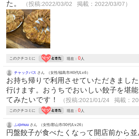
た。
（投稿:2022/03/02 掲載：2022/03/07）
0
このクチコミに
現在：
人
チャックバス
さん （女性/福島市/40代/Lv.6）
お持ち帰りで利用させていただきました
行けます。おうちでおいしい餃子を堪能
てみたいです！
（投稿:2021/01/24 掲載：202
0
このクチコミに
現在：
人
ふゆmuu
さん （女性/郡山市/30代/Lv.26）
円盤餃子が食べたくなって開店前から並