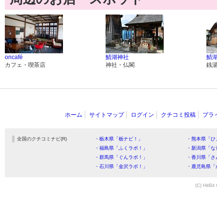
oncafé
鯖湖神社
鯖
カフェ・喫茶店
神社・仏閣
銭
ホーム
サイトマップ
ログイン
クチコミ投稿
プラ
全国のクチコミナビ(R)
・栃木県「栃ナビ！」
・熊本県「ひ
・福島県「ふくラボ！」
・新潟県「な
・群馬県「ぐんラボ！」
・香川県「さ
・石川県「金沢ラボ！」
・鹿児島県「
(C) HitBit