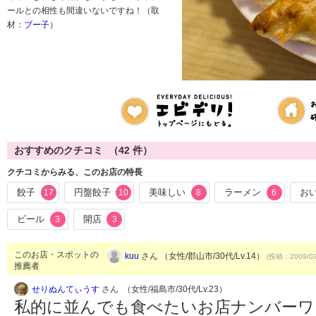
ールとの相性も間違いないですね！（取
材：
ブー子
）
おすすめのクチコミ （
42
件）
クチコミからみる、このお店の特長
餃子
円盤餃子
美味しい
ラーメン
お
17
10
8
6
ビール
開店
3
3
このお店・スポットの
kuu
さん （女性/郡山市/30代/Lv.14）
(投稿：2009/03
推薦者
せりぬんてぃうす
さん （女性/福島市/30代/Lv.23）
私的に並んでも食べたいお店ナンバーワ