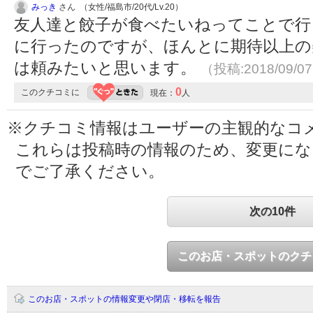
みっき
さん （女性/福島市/20代/Lv.20）
友人達と餃子が食べたいねってことで行
に行ったのですが、ほんとに期待以上の
は頼みたいと思います。
（投稿:2018/09/0
0
このクチコミに
現在：
人
※クチコミ情報はユーザーの主観的なコ
これらは投稿時の情報のため、変更に
でご了承ください。
次の10件
このお店・スポットのクチ
このお店・スポットの情報変更や閉店・移転を報告