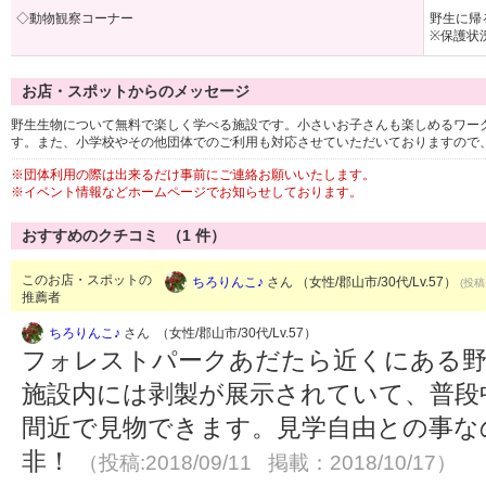
◇動物観察コーナー
野生に帰
※保護状
お店・スポットからのメッセージ
野生生物について無料で楽しく学べる施設です。小さいお子さんも楽しめるワー
す。また、小学校やその他団体でのご利用も対応させていただいておりますので
※団体利用の際は出来るだけ事前にご連絡お願いいたします。
※イベント情報などホームページでお知らせしております。
おすすめのクチコミ （
1
件）
このお店・スポットの
ちろりんこ♪
さん （女性/郡山市/30代/Lv.57）
(投稿
推薦者
ちろりんこ♪
さん （女性/郡山市/30代/Lv.57）
フォレストパークあだたら近くにある野
施設内には剥製が展示されていて、普段
間近で見物できます。見学自由との事な
非！
（投稿:2018/09/11 掲載：2018/10/17）