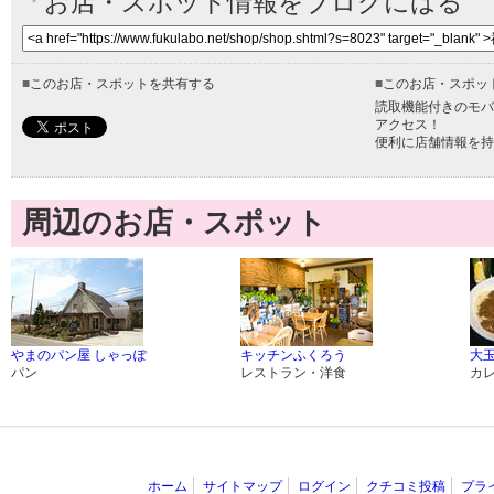
お店・スポット情報をブログにはる
■
このお店・スポットを共有する
■
このお店・スポッ
読取機能付きのモバ
アクセス！
便利に店舗情報を持
周辺のお店・スポット
やまのパン屋 しゃっぽ
キッチンふくろう
大
パン
レストラン・洋食
カ
ホーム
サイトマップ
ログイン
クチコミ投稿
プラ