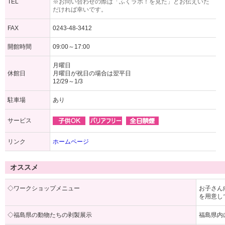
TEL
※お問い合わせの際は「ふくラボ！を見た」とお伝えいた
だければ幸いです。
FAX
0243-48-3412
開館時間
09:00～17:00
月曜日
休館日
月曜日が祝日の場合は翌平日
12/29～1/3
駐車場
あり
サービス
リンク
ホームページ
オススメ
◇ワークショップメニュー
お子さん
を用意し
◇福島県の動物たちの剥製展示
福島県内