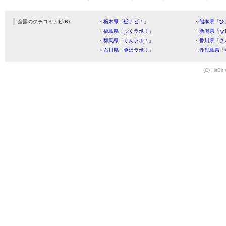
全国のクチコミナビ(R)
・栃木県「栃ナビ！」
・熊本県「ひ
・福島県「ふくラボ！」
・新潟県「な
・群馬県「ぐんラボ！」
・香川県「さ
・石川県「金沢ラボ！」
・鹿児島県「
(C) HitBit