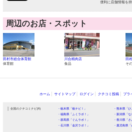
便利に店舗情報を持
周辺のお店・スポット
田村市総合体育館
川合精肉店
田
体育館
食品
そ
ホーム
サイトマップ
ログイン
クチコミ投稿
プラ
全国のクチコミナビ(R)
・栃木県「栃ナビ！」
・熊本県「ひ
・福島県「ふくラボ！」
・新潟県「な
・群馬県「ぐんラボ！」
・香川県「さ
・石川県「金沢ラボ！」
・鹿児島県「