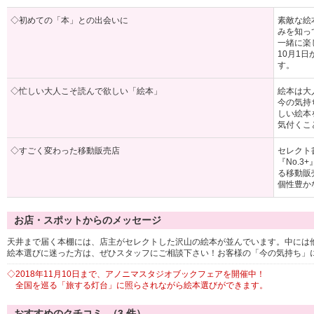
◇初めての「本」との出会いに
素敵な絵
みを知っ
一緒に楽
10月1
す。
◇忙しい大人こそ読んで欲しい「絵本」
絵本は大
今の気持
しい絵本
気付くこ
◇すごく変わった移動販売店
セレクト
『No.
る移動販
個性豊か
お店・スポットからのメッセージ
天井まで届く本棚には、店主がセレクトした沢山の絵本が並んでいます。中には
絵本選びに迷った方は、ぜひスタッフにご相談下さい！お客様の「今の気持ち」
◇2018年11月10日まで、アノニマスタジオブックフェアを開催中！
全国を巡る「旅する灯台」に照らされながら絵本選びができます。
おすすめのクチコミ （
3
件）