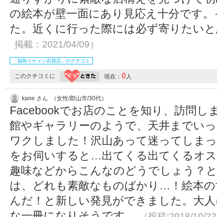
の絵本が壁一面にあり見応え十分です。
た。近くに行った際には必ず寄りたい
掲載：2021/04/09）
「福島イケメン百貨店」のクチコミ
0
このクチコミに
現在：
人
kane さん （女性/郡山市/30代）
Facebookでお店のことを知り、訪問
館やギャラリーのようで、天井までいっ
ワクしました！沢山あって迷ってしまっ
をお伺いすると…出てくる出てくるオス
趣味などからこんなのどうでしょう？
は、どれも素敵なものばかり…！絵本の
んだ！と新しい発見ができました。大人
な一冊になりそうです。
（投稿:2018/10/2