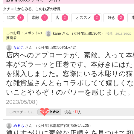
クチコミからみる、このお店の特長
絵本
素敵
店
オススメ
好き
8
4
2
2
2
このお店・スポットの
kane さん （女性/郡山市/30代）
(投稿：2018/10/22 
推薦者
なめこ
さん （女性/郡山市/50代/Lv.42）
店内へのアプローチが、素敵。入って本
本がズラーッと圧巻です。本好きにはた
を購入しました。窓際にいる木彫りの猫
な雑貨屋さんともコラボしてて嬉しくな
いことやるぞ！のパワーを感じました
2023/05/08）
0
このクチコミに
現在：
人
めるも
さん （女性/耶麻郡猪苗代町/50代/Lv.25）
通りすがりに素敵な店構えを見つけて初