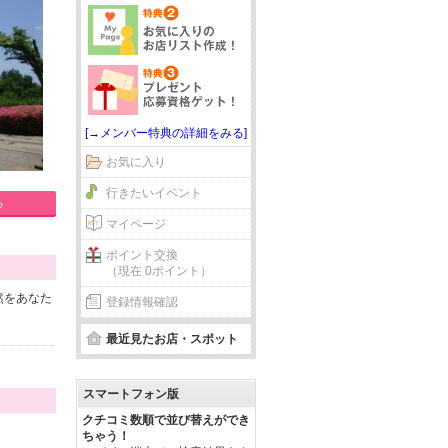
[→メンバー特典の詳細をみる]
お気に入り
行きたいイベント
る
マイページ
ポイント交換
（現在 0ポイント）
然をあなた
登録情報確認
最近見たお店・スポット
スマートフォン版
クチコミ数順で並び替えができ
ちゃう！