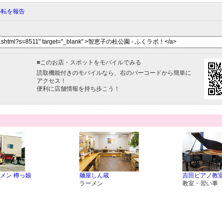
移転を報告
■
このお店・スポットをモバイルでみる
読取機能付きのモバイルなら、右のバーコードから簡単に
アクセス！
便利に店舗情報を持ち歩こう！
メン 樽っ娘
麺屋しん蔵
吉田ピアノ教
ラーメン
教室・習い事