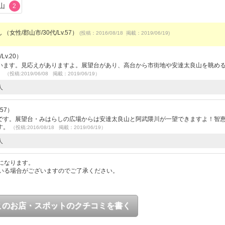
山
2
 （女性/郡山市/30代/Lv.57）
(投稿：2016/08/18 掲載：2019/06/19)
Lv.20）
います。見応えがありますよ。展望台があり、高台から市街地や安達太良山を眺め
。
（投稿:2019/06/08 掲載：2019/06/19）
人
.57）
です。展望台・みはらしの広場からは安達太良山と阿武隈川が一望できますよ！智
す。
（投稿:2016/08/18 掲載：2019/06/19）
人
になります。
いる場合がございますのでご了承ください。
このお店・スポットのクチコミを書く