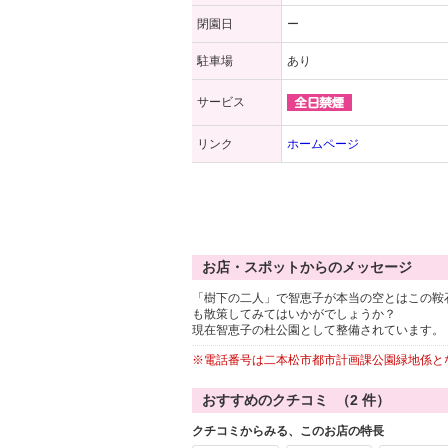
閉園日
ー
駐車場
あり
サービス
リンク
ホームページ
お店・スポットからのメッセージ
「樹下の二人」で智恵子が本当の空とはこの鞍
も散策してみてはいかがでしょうか？
現在智恵子の杜公園として整備されています。
※電話番号は二本松市都市計画課公園緑地係と
おすすめのクチコミ （
2
件）
クチコミからみる、このお店の特長