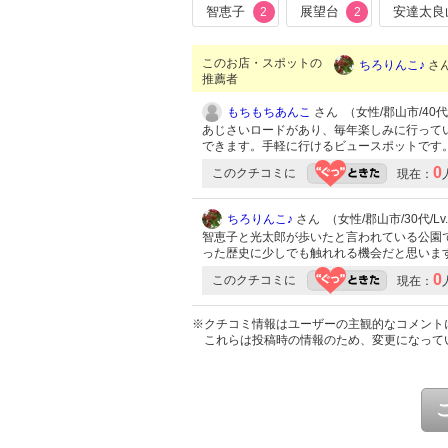
智恵子
展望台
安達太良
2
2
このお店・スポットの
ちろりんこ♪
さん
推薦者
もちもちあんこ
さん （女性/郡山市/40代/
あじさいロードがあり、毎年楽しみに行って
できます。手軽に行けるビュースポットです
0
このクチコミに
現在：
ちろりんこ♪
さん （女性/郡山市/30代/Lv
智恵子と光太郎が歩いたと言われている公園
った歴史に少しでも触れれる機会だと思いま
0
このクチコミに
現在：
※クチコミ情報はユーザーの主観的なコメント
これらは投稿時の情報のため、変更になって