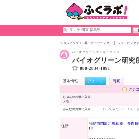
ショッピング
花・ガーデニング
ショッピング
バイオグリーンケンキュウジョ
バイオグリーン研究
080-2834-1891
基本情報
クチコミ
写真
クチ
じぶんのお気に入り:
メモ:
みんなのお気に入り:
行ってみたい！…
1人
福島市岡部北川原 ※「多肉
住所
印