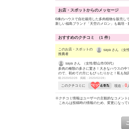
お店・スポットからのメッセージ
6棟のハウスで自社栽培した多肉植物を販売し
新しい福島ブランド「天空のメロン」も栽培・
おすすめのクチコミ （
1
件）
このお店・スポットの
saya さん （女
推薦者
saya さん （女性/郡山市/30代）
多肉の種類の多さに驚き！大きなハウスの中
ので、初めての方にもぴったりかと！私も知
稿:2020/02/26 掲載：2020/02/28）
0
このクチコミに
現在：
※クチコミ情報はユーザーの主観的なコメント
これらは投稿時の情報のため、変更になって