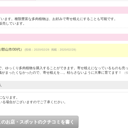
ています。種類豊富な多肉植物は、お好みで寄せ植えにすることも可能です。
販売しています。
性/郡山市/30代）
(投稿：2020/02/26 掲載：2020/02/28)
で、ゆっくり多肉植物を購入することができます。寄せ植えになっているものも売
識がまったくなかったので、寄せ植えを…。枯らさないように大事に育てます！
（
人
になります。
いる場合がございますのでご了承ください。
このお店・スポットのクチコミを書く