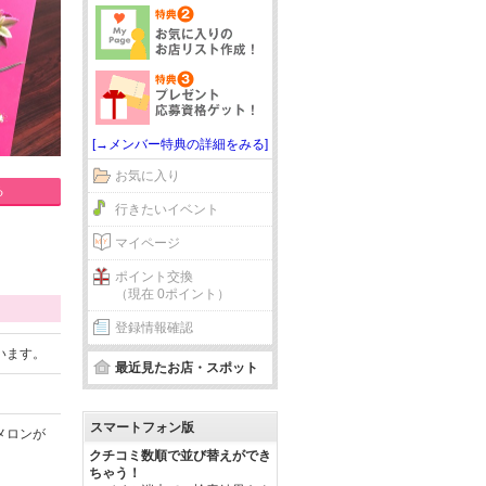
[→メンバー特典の詳細をみる]
お気に入り
る
行きたいイベント
マイページ
ポイント交換
（現在 0ポイント）
登録情報確認
います。
最近見たお店・スポット
スマートフォン版
メロンが
クチコミ数順で並び替えができ
ちゃう！