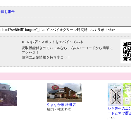
移転を報告
■
このお店・スポットをモバイルでみる
読取機能付きのモバイルなら、右のバーコードから簡単に
アクセス！
便利に店舗情報を持ち歩こう！
やまなか家 鎌田店
シギ先生のエ
焼肉・韓国料理
ードとマヤ暦
占い