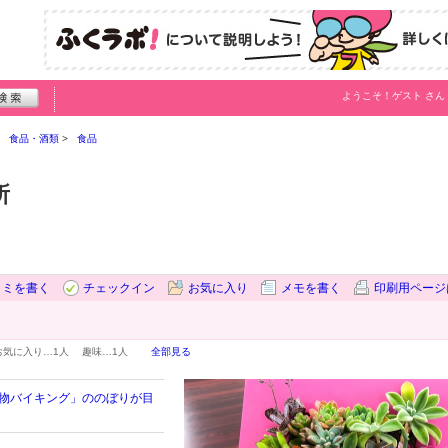
ようこそ！
ゲスト
さん
食品・酒類
食品
所
コミを書く
チェックイン
お気に入り
メモを書く
印刷用ページ
お気に入り…
1人
趣味…
1人
全部見る
植物バイキング」ののぼりが目