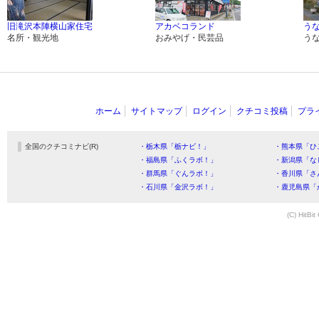
旧滝沢本陣横山家住宅
アカベコランド
う
名所・観光地
おみやげ・民芸品
う
ホーム
サイトマップ
ログイン
クチコミ投稿
プラ
全国のクチコミナビ(R)
・栃木県「栃ナビ！」
・熊本県「ひ
・福島県「ふくラボ！」
・新潟県「な
・群馬県「ぐんラボ！」
・香川県「さ
・石川県「金沢ラボ！」
・鹿児島県「
(C) HitBit