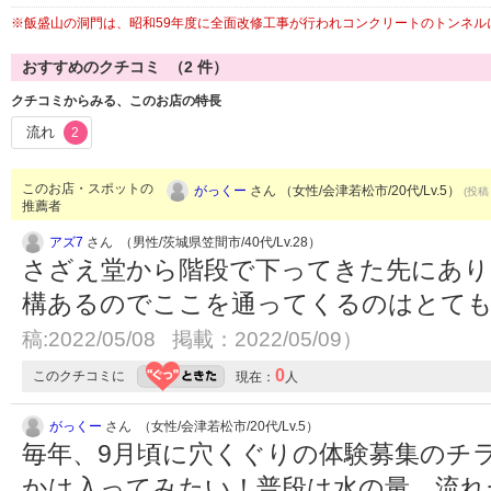
※飯盛山の洞門は、昭和59年度に全面改修工事が行われコンクリートのトンネル
おすすめのクチコミ （
2
件）
クチコミからみる、このお店の特長
流れ
2
このお店・スポットの
がっくー
さん （女性/会津若松市/20代/Lv.5）
(投稿：
推薦者
アズ7
さん （男性/茨城県笠間市/40代/Lv.28）
さざえ堂から階段で下ってきた先にあり
構あるのでここを通ってくるのはとて
稿:2022/05/08 掲載：2022/05/09）
0
このクチコミに
現在：
人
がっくー
さん （女性/会津若松市/20代/Lv.5）
毎年、9月頃に穴くぐりの体験募集のチ
かは入ってみたい！普段は水の量、流