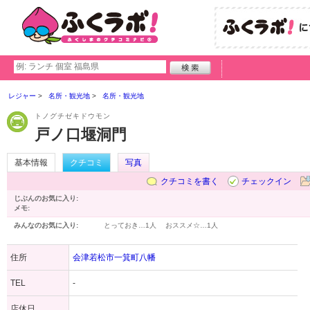
レジャー
名所・観光地
名所・観光地
トノグチゼキドウモン
戸ノ口堰洞門
基本情報
クチコミ
写真
クチコミを書く
チェックイン
じぶんのお気に入り:
メモ:
みんなのお気に入り:
とっておき…
1人
おススメ☆…
1人
住所
会津若松市一箕町八幡
TEL
-
店休日