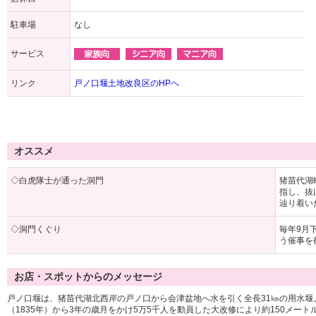
駐車場
なし
サービス
リンク
戸ノ口堰土地改良区のHPへ
オススメ
◇白虎隊士が通った洞門
猪苗代湖
指し、抜
辿り着い
◇洞門くぐり
毎年9月
う催事を
お店・スポットからのメッセージ
戸ノ口堰は、猪苗代湖北西岸の戸ノ口から会津盆地へ水を引く全長31㎞の用水堰。
（1835年）から3年の歳月をかけ5万5千人を動員した大改修により約150メー