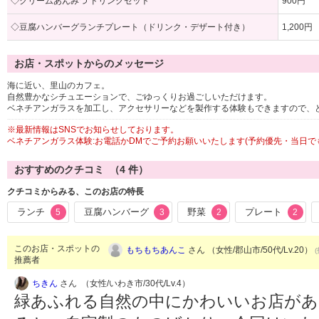
◇クリームあんみつ ドリンクセット
900円
◇豆腐ハンバーグランチプレート（ドリンク・デザート付き）
1,200円
お店・スポットからのメッセージ
海に近い、里山のカフェ。
自然豊かなシチュエーションで、ごゆっくりお過ごしいただけます。
ベネチアンガラスを加工し、アクセサリーなどを製作する体験もできますので、
※最新情報はSNSでお知らせしております。
ベネチアンガラス体験:お電話かDMでご予約お願いいたします(予約優先・当日で
おすすめのクチコミ （
4
件）
クチコミからみる、このお店の特長
ランチ
豆腐ハンバーグ
野菜
プレート
5
3
2
2
このお店・スポットの
もちもちあんこ
さん （女性/郡山市/50代/Lv.20）
推薦者
ちきん
さん （女性/いわき市/30代/Lv.4）
緑あふれる自然の中にかわいいお店があ