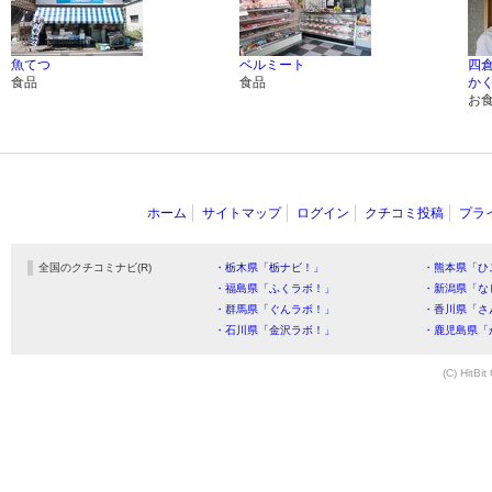
魚てつ
ベルミート
四
食品
食品
か
お
ホーム
サイトマップ
ログイン
クチコミ投稿
プラ
全国のクチコミナビ(R)
・栃木県「栃ナビ！」
・熊本県「ひ
・福島県「ふくラボ！」
・新潟県「な
・群馬県「ぐんラボ！」
・香川県「さ
・石川県「金沢ラボ！」
・鹿児島県「
(C) HitBit