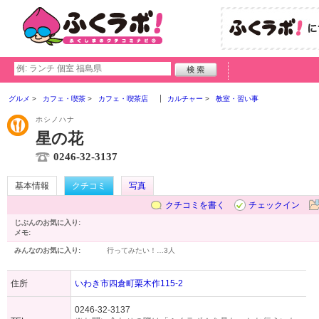
グルメ
カフェ・喫茶
カフェ・喫茶店
カルチャー
教室・習い事
ホシノハナ
星の花
0246-32-3137
基本情報
クチコミ
写真
クチコミを書く
チェックイン
じぶんのお気に入り:
メモ:
みんなのお気に入り:
行ってみたい！…
3人
住所
いわき市四倉町栗木作115-2
0246-32-3137