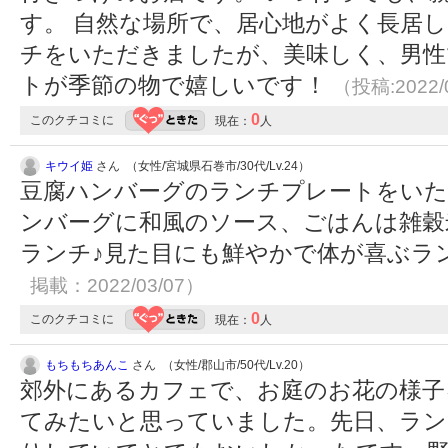
す。 自然な場所で、居心地がよく長居し
チをいただきましたが、美味しく、男性
トが季節の物で嬉しいです！
（投稿:2022/
0
このクチコミに
現在：
人
キウイ姫
さん （女性/宮城県石巻市/30代/Lv.24）
豆腐ハンバーグのランチプレートをいた
ンバーグに和風のソース、ごはんは雑穀
ランチ♪見た目にも鮮やかで体が喜ぶラン
掲載：2022/03/07）
0
このクチコミに
現在：
人
もちもちあんこ
さん （女性/郡山市/50代/Lv.20）
郊外にあるカフェで、お庭のお花の様子をT
てみたいと思っていました。先日、ラン