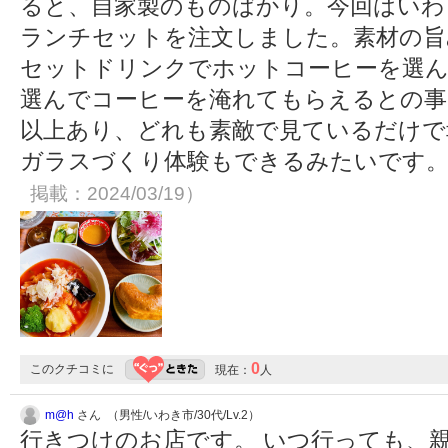
ると、自家製のものばかり。今回はいわ
ランチセットを注文しました。素材の旨
セットドリンクでホットコーヒーを選
選んでコーヒーを淹れてもらえるとの事
以上あり、どれも素敵で見ているだけで
ガラスづくり体験もできるみたいです
掲載：2024/03/19）
0
このクチコミに
現在：
人
m@h
さん （男性/いわき市/30代/Lv.2）
行きつけのお店です。 いつ行っても、