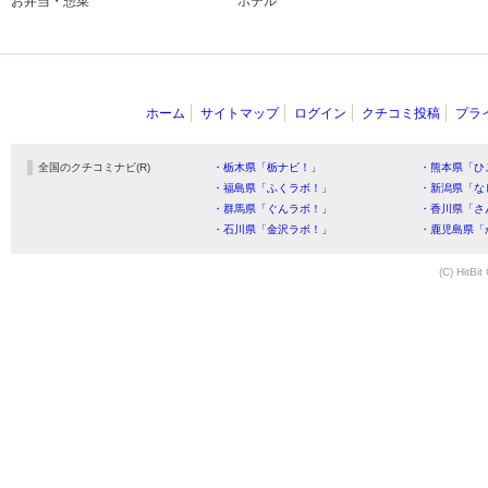
お弁当・惣菜
ホテル
ホーム
サイトマップ
ログイン
クチコミ投稿
プラ
全国のクチコミナビ(R)
・栃木県「栃ナビ！」
・熊本県「ひ
・福島県「ふくラボ！」
・新潟県「な
・群馬県「ぐんラボ！」
・香川県「さ
・石川県「金沢ラボ！」
・鹿児島県「
(C) HitBit