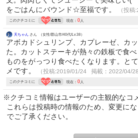
をごはんにバウンド☆至福です。
（投稿:2
0
このクチコミに
現在：
人
天ちゃん
さん （女性/郡山市/40代/Lv.38）
アボカドシュリンプ、カプレーゼ、カ
た。カットステーキが熱々の鉄板で食べ
ものをがっつり食べたくなります。と
メです。
（投稿:2019/01/24 掲載：2022/04/2
0
このクチコミに
現在：
人
※クチコミ情報はユーザーの主観的なコ
これらは投稿時の情報のため、変更に
でご了承ください。