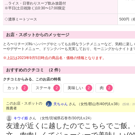
…ライス・日替わりスープ飲み放題付
※平日(土日祝除く)10:30〜17:00限定
◇濃厚ミートソース
500円（
お店・スポットからのメッセージ
とろ〜りチーズINハンバーグやとってもお得なランチメニューなど、気軽に楽し
ーやデザートメニュー、ドリンクバーも充実しており、モーニングからナイトま
※上記は2023年9月5日時点の商品名・価格の情報となります。
おすすめのクチコミ （
2
件）
クチコミからみる、このお店の特長
カット
ステーキ
美味しい
肉
2
2
2
2
このお店・スポットの
天ちゃん
さん （女性/郡山市/40代/Lv.38）
(投稿：20
推薦者
キウイ姫
さん （女性/宮城県石巻市/30代/Lv.24）
友達が近くに越したのでこちらでご飯。
文。肉肉しくてジューシーで美味しい(^