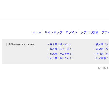
ホーム
サイトマップ
ログイン
クチコミ投稿
プラ
全国のクチコミナビ(R)
・栃木県「栃ナビ！」
・熊本県「ひ
・福島県「ふくラボ！」
・新潟県「な
・群馬県「ぐんラボ！」
・香川県「さ
・石川県「金沢ラボ！」
・鹿児島県「
(C) HitBit