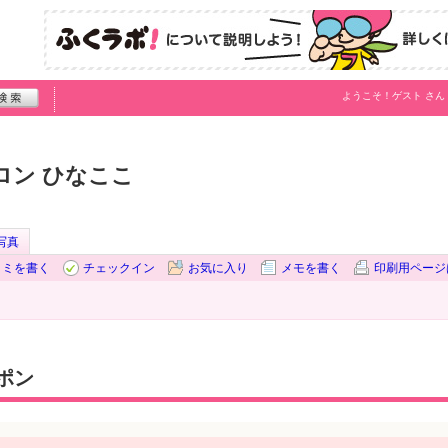
ようこそ！
ゲスト
さん
ロン ひなここ
写真
コミを書く
チェックイン
お気に入り
メモを書く
印刷用ページ
ポン