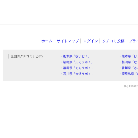
ホーム
サイトマップ
ログイン
クチコミ投稿
プラ
全国のクチコミナビ(R)
・栃木県「栃ナビ！」
・熊本県「ひ
・福島県「ふくラボ！」
・新潟県「な
・群馬県「ぐんラボ！」
・香川県「さ
・石川県「金沢ラボ！」
・鹿児島県「
(C) HitBit