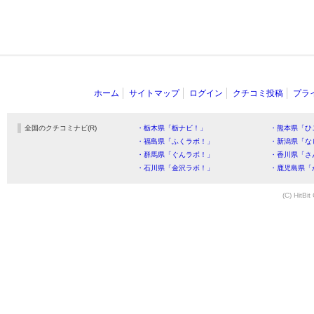
ホーム
サイトマップ
ログイン
クチコミ投稿
プラ
全国のクチコミナビ(R)
・栃木県「栃ナビ！」
・熊本県「ひ
・福島県「ふくラボ！」
・新潟県「な
・群馬県「ぐんラボ！」
・香川県「さ
・石川県「金沢ラボ！」
・鹿児島県「
(C) HitBit