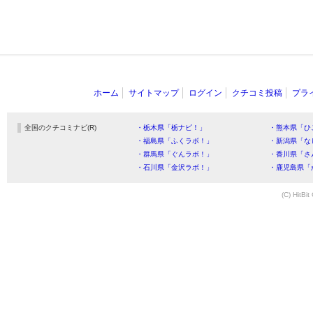
ホーム
サイトマップ
ログイン
クチコミ投稿
プラ
全国のクチコミナビ(R)
・栃木県「栃ナビ！」
・熊本県「ひ
・福島県「ふくラボ！」
・新潟県「な
・群馬県「ぐんラボ！」
・香川県「さ
・石川県「金沢ラボ！」
・鹿児島県「
(C) HitBit