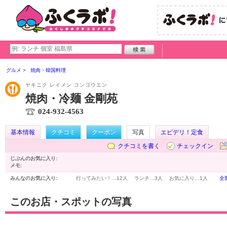
グルメ
焼肉・韓国料理
ヤキニク レイメン コンゴウエン
焼肉・冷麺 金剛苑
024-932-4563
基本情報
クチコミ
クーポン
写真
エビデリ！定食
クチコミを書く
チェックイン
じぶんのお気に入り:
メモ:
みんなのお気に入り:
行ってみたい！…
12人
ランチ…
3人
お気に入り…
1人
全
このお店・スポットの写真