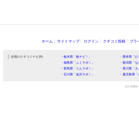
ホーム
サイトマップ
ログイン
クチコミ投稿
プラ
全国のクチコミナビ(R)
・栃木県「栃ナビ！」
・熊本県「ひ
・福島県「ふくラボ！」
・新潟県「な
・群馬県「ぐんラボ！」
・香川県「さ
・石川県「金沢ラボ！」
・鹿児島県「
(C) HitBit