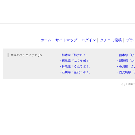
ホーム
サイトマップ
ログイン
クチコミ投稿
プラ
全国のクチコミナビ(R)
・栃木県「栃ナビ！」
・熊本県「ひ
・福島県「ふくラボ！」
・新潟県「な
・群馬県「ぐんラボ！」
・香川県「さ
・石川県「金沢ラボ！」
・鹿児島県「
(C) HitBit