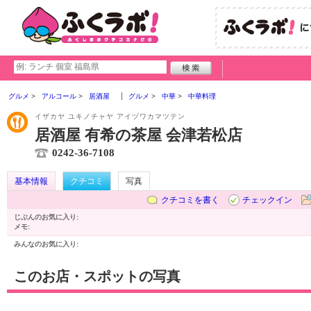
グルメ
アルコール
居酒屋
グルメ
中華
中華料理
イザカヤ ユキノチャヤ アイヅワカマツテン
居酒屋 有希の茶屋 会津若松店
0242-36-7108
基本情報
クチコミ
写真
クチコミを書く
チェックイン
じぶんのお気に入り:
メモ:
みんなのお気に入り:
このお店・スポットの写真