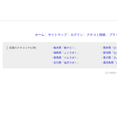
ホーム
サイトマップ
ログイン
クチコミ投稿
プラ
全国のクチコミナビ(R)
・栃木県「栃ナビ！」
・熊本県「ひ
・福島県「ふくラボ！」
・新潟県「な
・群馬県「ぐんラボ！」
・香川県「さ
・石川県「金沢ラボ！」
・鹿児島県「
(C) HitBit