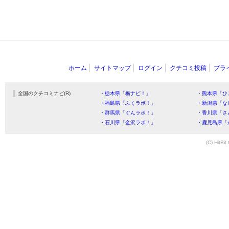
ホーム
サイトマップ
ログイン
クチコミ投稿
プラ
全国のクチコミナビ(R)
・栃木県「栃ナビ！」
・熊本県「ひ
・福島県「ふくラボ！」
・新潟県「な
・群馬県「ぐんラボ！」
・香川県「さ
・石川県「金沢ラボ！」
・鹿児島県「
(C) HitBit