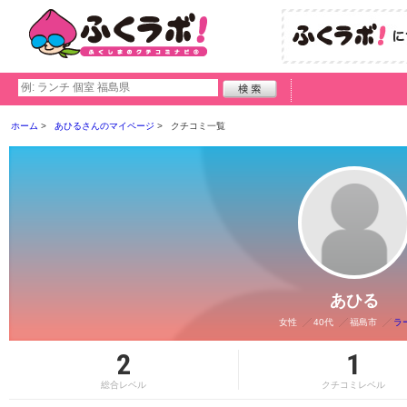
ホーム
あひるさんのマイページ
クチコミ一覧
あひる
女性
40代
福島市
ラ
2
1
総合レベル
クチコミレベル