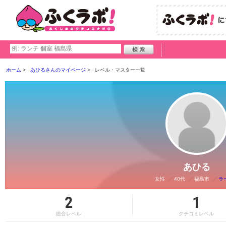
ホーム
あひるさんのマイページ
レベル・マスター一覧
あひる
女性
40代
福島市
ラ
2
1
総合レベル
クチコミレベル