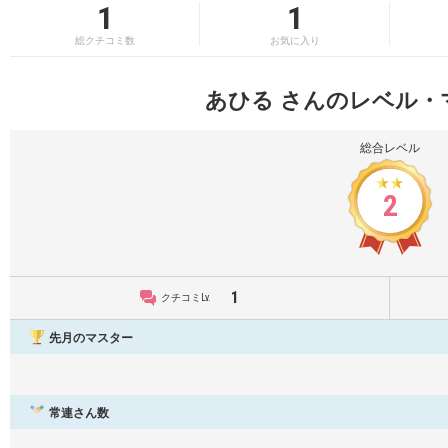
1
1
総クチコミ数
お気に入り
あひる さんのレベル・
総合レベル
2
1
クチコミLv.
先月のマスター
常連さん数