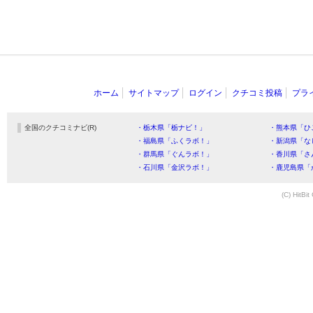
ホーム
サイトマップ
ログイン
クチコミ投稿
プラ
全国のクチコミナビ(R)
・栃木県「栃ナビ！」
・熊本県「ひ
・福島県「ふくラボ！」
・新潟県「な
・群馬県「ぐんラボ！」
・香川県「さ
・石川県「金沢ラボ！」
・鹿児島県「
(C) HitBit