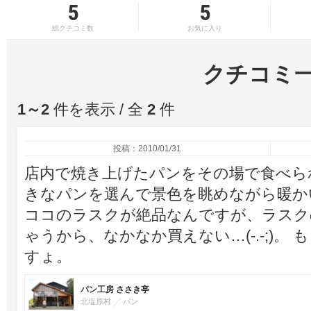
5
5
総クチコミ数
お気に入り
クチコミ
1～2
件を表示 / 全
2
件
投稿：2010/01/31
店内で焼き上げたパンをその場で食べら
きなパンを選んで景色を眺めながら暖かいコ
ココのラスクが絶品なんですが、ラスク
ゃうから、なかなか買えない…(-.-;)。
すょ。
パン工房 ささき亭
北塩原村
パン