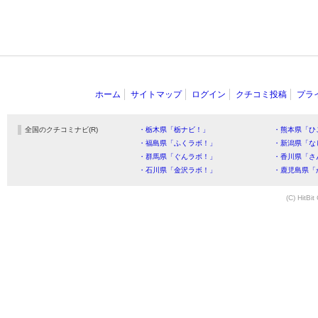
ホーム
サイトマップ
ログイン
クチコミ投稿
プラ
全国のクチコミナビ(R)
・栃木県「栃ナビ！」
・熊本県「ひ
・福島県「ふくラボ！」
・新潟県「な
・群馬県「ぐんラボ！」
・香川県「さ
・石川県「金沢ラボ！」
・鹿児島県「
(C) HitBit