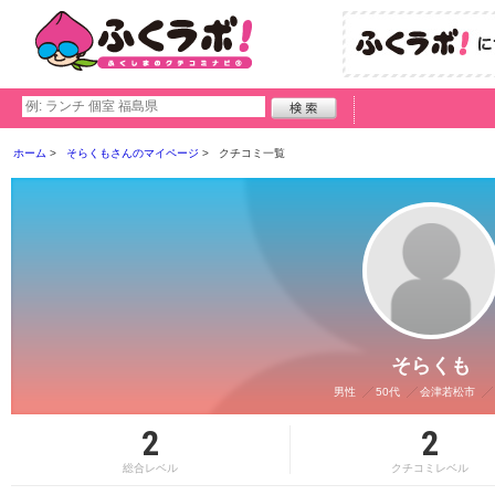
ホーム
そらくもさんのマイページ
クチコミ一覧
そらくも
男性
50代
会津若松市
2
2
総合レベル
クチコミレベル