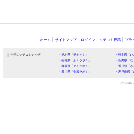
ホーム
サイトマップ
ログイン
クチコミ投稿
プラ
全国のクチコミナビ(R)
・栃木県「栃ナビ！」
・熊本県「ひ
・福島県「ふくラボ！」
・新潟県「な
・群馬県「ぐんラボ！」
・香川県「さ
・石川県「金沢ラボ！」
・鹿児島県「
(C) HitBit