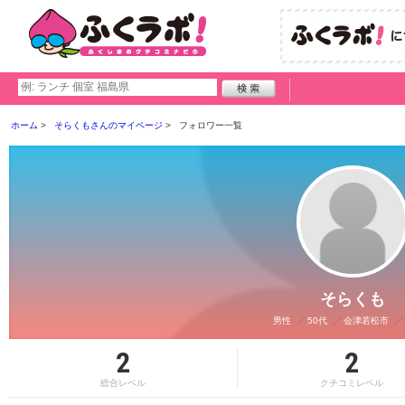
ホーム
そらくもさんのマイページ
フォロワー一覧
そらくも
男性
50代
会津若松市
2
2
総合レベル
クチコミレベル