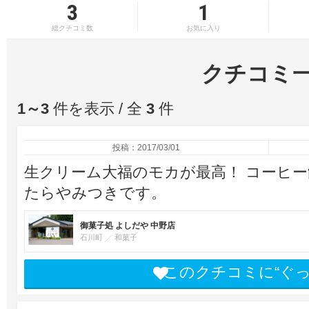
3
1
総クチコミ数
お気に入り
クチコミ
1～3
件を表示 / 全
3
件
投稿：2017/03/01
生クリーム大福のモカが最高！ コーヒ
たらやみつきです。
御菓子処 よしだや 中野店
石川町
和菓子
このクチコミに“ぐ