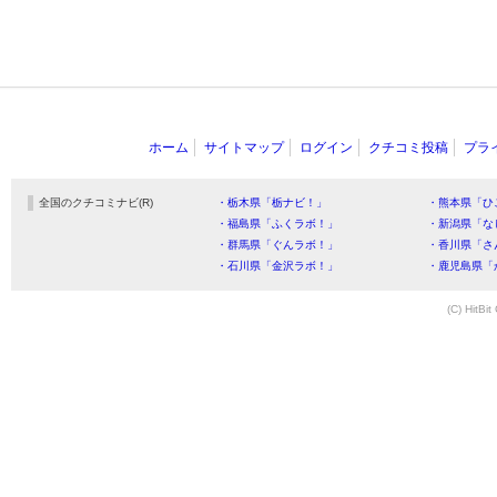
ホーム
サイトマップ
ログイン
クチコミ投稿
プラ
全国のクチコミナビ(R)
・栃木県「栃ナビ！」
・熊本県「ひ
・福島県「ふくラボ！」
・新潟県「な
・群馬県「ぐんラボ！」
・香川県「さ
・石川県「金沢ラボ！」
・鹿児島県「
(C) HitBit