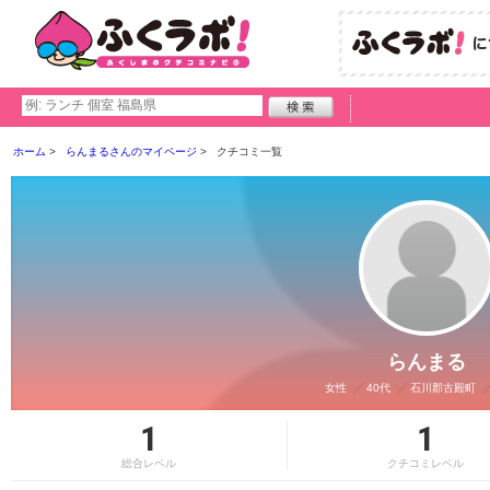
ホーム
らんまるさんのマイページ
クチコミ一覧
らんまる
女性
40代
石川郡古殿町
1
1
総合レベル
クチコミレベル