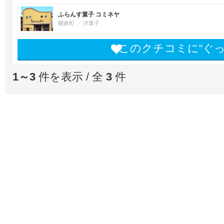
ふらんす菓子 コミネヤ
棚倉町
洋菓子
このクチコミに“ぐ
1～3
件を表示 / 全
3
件