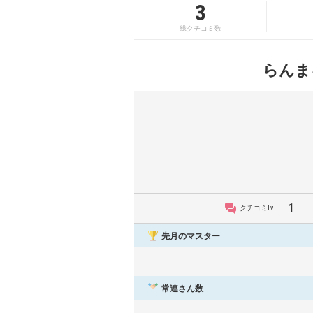
3
総クチコミ数
らんま
1
クチコミLv.
先月のマスター
常連さん数