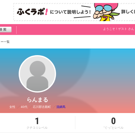
ようこそ！
ゲスト
さん
ター一覧
らんまる
女性
40代
石川郡古殿町
流鏑馬
1
0
クチコミレベル
“ぐっ”とレベル