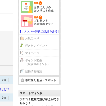
[→メンバー特典の詳細をみる]
お気に入り
行きたいイベント
マイページ
ポイント交換
（現在 0ポイント）
登録情報確認
0
最近見たお店・スポット
個
度とは？
スマートフォン版
0
個
クチコミ数順で並び替えができ
ちゃう！