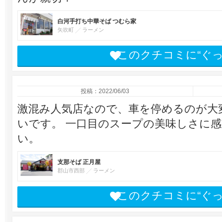
白河手打ち中華そば つむら家
矢吹町
ラーメン
このクチコミに“ぐ
投稿：2022/06/03
激混み人気店なので、車を停めるのが大
いです。 一口目のスープの美味しさに感
い。
支那そば 正月屋
郡山市西部
ラーメン
このクチコミに“ぐ