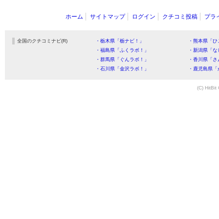
ホーム
サイトマップ
ログイン
クチコミ投稿
プラ
全国のクチコミナビ(R)
・栃木県「栃ナビ！」
・熊本県「ひ
・福島県「ふくラボ！」
・新潟県「な
・群馬県「ぐんラボ！」
・香川県「さ
・石川県「金沢ラボ！」
・鹿児島県「
(C) HitBit