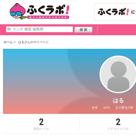
ホーム
はるさんのマイページ
はる
女性
40代
石川郡浅川町
2
2
総合レベル
クチコミレベル