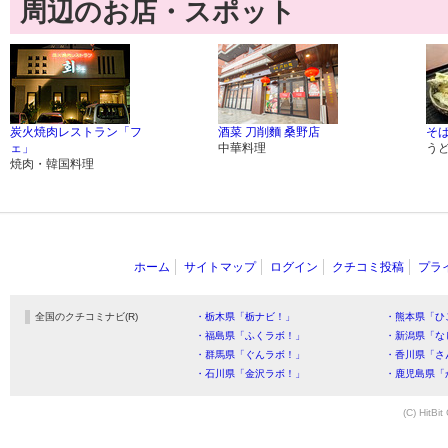
周辺のお店・スポット
炭火焼肉レストラン「フ
酒菜 刀削麵 桑野店
そば
ェ」
中華料理
う
焼肉・韓国料理
ホーム
サイトマップ
ログイン
クチコミ投稿
プラ
全国のクチコミナビ(R)
・栃木県「栃ナビ！」
・熊本県「ひ
・福島県「ふくラボ！」
・新潟県「な
・群馬県「ぐんラボ！」
・香川県「さ
・石川県「金沢ラボ！」
・鹿児島県「
(C) HitBit