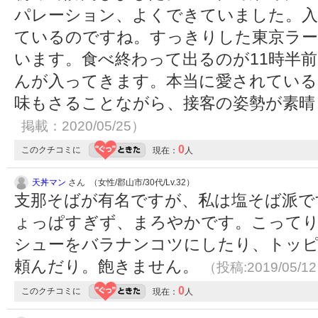
パレーション、よくできていました。入
ているのですね。すっきりした東京ラー
います。食べ終わって出るのが11時半
んが入ってきます。本当に愛されている
味もさることながら、接客の姿勢が素
掲載：2020/05/25）
0
このクチコミに
現在：
人
天丼マン
さん （女性/郡山市/30代/Lv.32）
支那そばが有名ですが、私は塩そば派で
ょっぱすぎず、まろやかです。こってり
シューをバラナンコツにしたり、トッ
頼んだり。飽きません。
（投稿:2019/05/1
0
このクチコミに
現在：
人