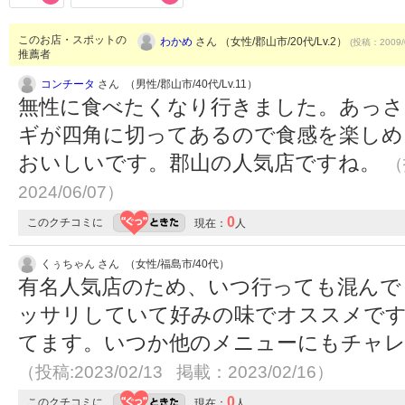
このお店・スポットの
わかめ
さん （女性/郡山市/20代/Lv.2）
(投稿：2009/
推薦者
コンチータ
さん （男性/郡山市/40代/Lv.11）
無性に食べたくなり行きました。あっさ
ギが四角に切ってあるので食感を楽しめ
おいしいです。郡山の人気店ですね。
（
2024/06/07）
0
このクチコミに
現在：
人
くぅちゃん さん （女性/福島市/40代）
有名人気店のため、いつ行っても混んで
ッサリしていて好みの味でオススメです
てます。いつか他のメニューにもチャ
（投稿:2023/02/13 掲載：2023/02/16）
0
このクチコミに
現在：
人