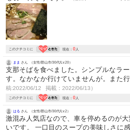
0
このクチコミに
現在：
人
まま
さん （女性/郡山市/30代/Lv.20）
支那そばを食べました。シンプルなラー
す。なかなか行けていませんが。また
稿:2022/06/12 掲載：2022/06/13）
0
このクチコミに
現在：
人
はる
さん （女性/郡山市/30代/Lv.2）
激混み人気店なので、車を停めるのが大
いです。 一口目のスープの美味しさに感