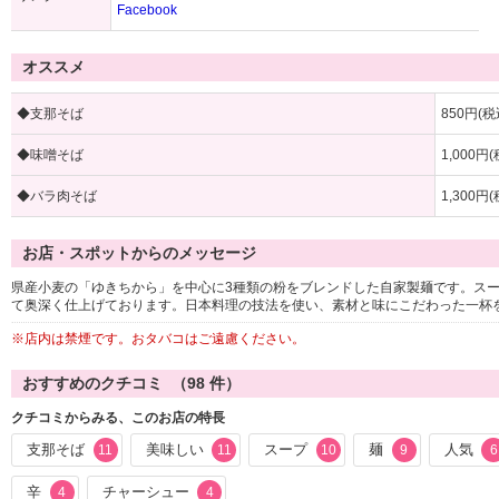
Facebook
オススメ
◆支那そば
850円(税
◆味噌そば
1,000円
◆バラ肉そば
1,300円
お店・スポットからのメッセージ
県産小麦の「ゆきちから」を中心に3種類の粉をブレンドした自家製麺です。ス
て奥深く仕上げております。日本料理の技法を使い、素材と味にこだわった一杯
※店内は禁煙です。おタバコはご遠慮ください。
おすすめのクチコミ （
98
件）
クチコミからみる、このお店の特長
支那そば
美味しい
スープ
麺
人気
11
11
10
9
6
辛
チャーシュー
4
4