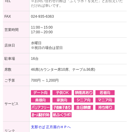
TEL
※お問い合わせの際は「ふくラボ！を見た」とお伝えいた
だければ幸いです。
FAX
024-935-6363
11:00～15:00
営業時間
17:00～20:00
水曜日
店休日
※祝日の場合は翌日
駐車場
16台
席数
46席(カウンター席10席、テーブル36席)
ご予算
700円 ～ 1,200円
サービス
支那そば 正月屋のＨＰへ
リンク