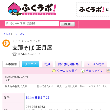
グルメ
ラーメン
シナソバ ショウガツヤ
支那そば 正月屋
024-935-6363
基本情報
クチコミ
写真
隠れ推し麺特集
ラーメン特集
クチコミを書く
チェックイン
じぶんのお気に入り:
メモ:
みんなのお気に入り:
行ってみたい！…
32人
お気に入り…
19人
おススメ☆…
8人
住所
郡山市桑野2-7-15
024-935-6363