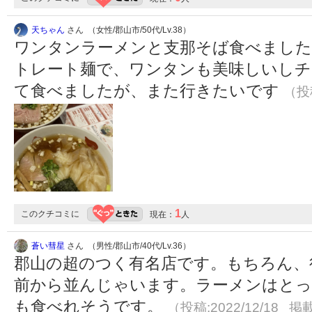
天ちゃん
さん （女性/郡山市/50代/Lv.38）
ワンタンラーメンと支那そば食べました
トレート麺で、ワンタンも美味しいしチ
て食べましたが、また行きたいです
（投稿
1
このクチコミに
現在：
人
蒼い彗星
さん （男性/郡山市/40代/Lv.36）
郡山の超のつく有名店です。もちろん、
前から並んじゃいます。ラーメンはとっ
も食べれそうです。
（投稿:2022/12/18 掲載