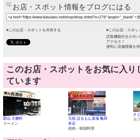
お店・スポット情報をブログにはる
■
このお店・スポットを共有する
■
このお店・スポッ
読取機能付きのモバ
アクセス！
便利に店舗情報を持
このお店・スポットをお気に入り
ています
さと
郡山 大勝軒
元祖 ほるもん道場 亀田
カ
ラーメン
本店
焼肉・韓国料理