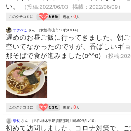
い。
（投稿:2022/06/03 掲載：2022/06/09）
0
このクチコミに
現在：
人
ナナぺこ
さん （女性/郡山市/30代/Lv.14）
遅めのお昼ご飯に行ってきました。朝ご
空いてなかったのですが、香ばしいギ
那そばで食が進みました(o^^o)
（投稿:2020
0
このクチコミに
現在：
人
砂枕
さん （男性/栃木県那須郡那珂川町/60代/Lv.10）
初めて訪問しました。コロナ対策で、ご