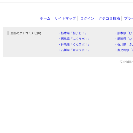
ホーム
サイトマップ
ログイン
クチコミ投稿
プラ
全国のクチコミナビ(R)
・栃木県「栃ナビ！」
・熊本県「ひ
・福島県「ふくラボ！」
・新潟県「な
・群馬県「ぐんラボ！」
・香川県「さ
・石川県「金沢ラボ！」
・鹿児島県「
(C) HitBit