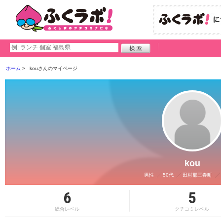
ホーム
kouさんのマイページ
kou
男性
50代
田村郡三春町
6
5
総合レベル
クチコミレベル