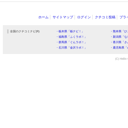
ホーム
サイトマップ
ログイン
クチコミ投稿
プラ
全国のクチコミナビ(R)
・栃木県「栃ナビ！」
・熊本県「ひ
・福島県「ふくラボ！」
・新潟県「な
・群馬県「ぐんラボ！」
・香川県「さ
・石川県「金沢ラボ！」
・鹿児島県「
(C) HitBit