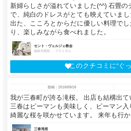
新婦らしさが溢れていました(^^) 石畳
で、純白のドレスがとても映えていまし
出た、こころとからだに優しい料理でし
り、楽しみながら食べれました。
セント・ヴェルジェ教会
福島市西部
ブライダル
このクチコミに“ぐ
投稿：2016/09/16
我が三春町が誇る滝桜。 出店も結構出
三春はピーマンも美味しく、ピーマン入
綺麗な桜を咲かせています。 来年も行かな
三春滝桜