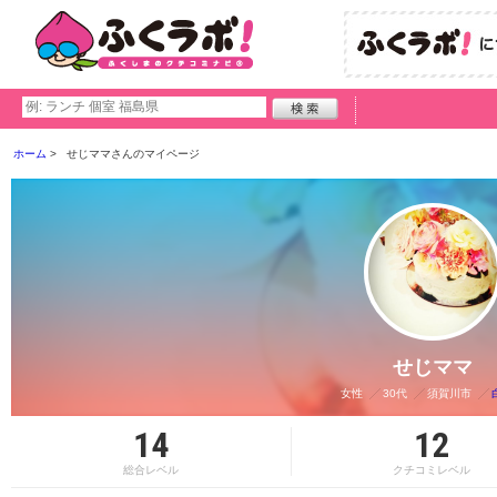
ホーム
せじママさんのマイページ
せじママ
女性
30代
須賀川市
14
12
総合レベル
クチコミレベル