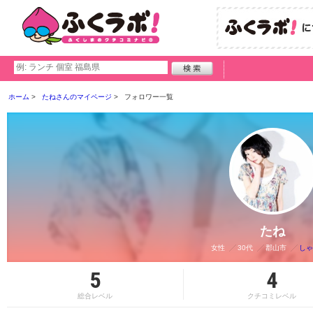
ホーム
たねさんのマイページ
フォロワー一覧
たね
女性
30代
郡山市
しゃ
5
4
総合レベル
クチコミレベル