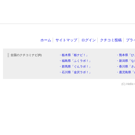
ホーム
サイトマップ
ログイン
クチコミ投稿
プラ
全国のクチコミナビ(R)
・栃木県「栃ナビ！」
・熊本県「ひ
・福島県「ふくラボ！」
・新潟県「な
・群馬県「ぐんラボ！」
・香川県「さ
・石川県「金沢ラボ！」
・鹿児島県「
(C) HitBit