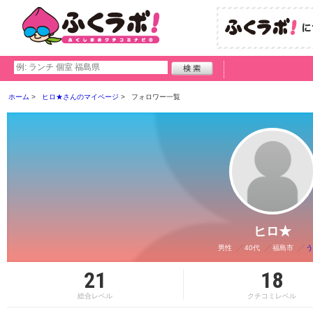
ホーム
ヒロ★さんのマイページ
フォロワー一覧
ヒロ★
男性
40代
福島市
う
21
18
総合レベル
クチコミレベル