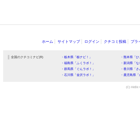
ホーム
サイトマップ
ログイン
クチコミ投稿
プラ
全国のクチコミナビ(R)
・栃木県「栃ナビ！」
・熊本県「ひ
・福島県「ふくラボ！」
・新潟県「な
・群馬県「ぐんラボ！」
・香川県「さ
・石川県「金沢ラボ！」
・鹿児島県「
(C) HitBit