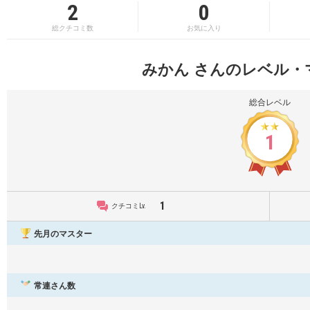
2
0
総クチコミ数
お気に入り
みかん さんのレベル・
総合レベル
1
1
クチコミLv.
先月のマスター
常連さん数