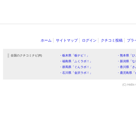
ホーム
サイトマップ
ログイン
クチコミ投稿
プラ
全国のクチコミナビ(R)
・栃木県「栃ナビ！」
・熊本県「ひ
・福島県「ふくラボ！」
・新潟県「な
・群馬県「ぐんラボ！」
・香川県「さ
・石川県「金沢ラボ！」
・鹿児島県「
(C) HitBit