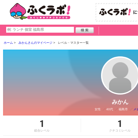
ホーム
みかんさんのマイページ
レベル・マスター一覧
みかん
女性
40代
福島市
メ
1
1
総合レベル
クチコミレベル