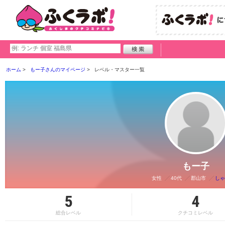
ホーム
もー子さんのマイページ
レベル・マスター一覧
もー子
女性
40代
郡山市
しゃ
5
4
総合レベル
クチコミレベル