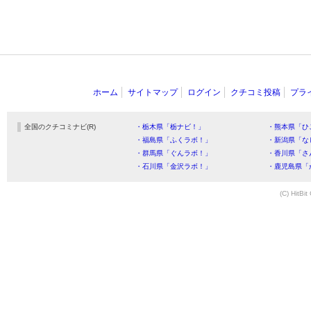
ホーム
サイトマップ
ログイン
クチコミ投稿
プラ
全国のクチコミナビ(R)
・栃木県「栃ナビ！」
・熊本県「ひ
・福島県「ふくラボ！」
・新潟県「な
・群馬県「ぐんラボ！」
・香川県「さ
・石川県「金沢ラボ！」
・鹿児島県「
(C) HitBit