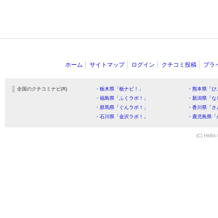
ホーム
サイトマップ
ログイン
クチコミ投稿
プラ
全国のクチコミナビ(R)
・栃木県「栃ナビ！」
・熊本県「ひ
・福島県「ふくラボ！」
・新潟県「な
・群馬県「ぐんラボ！」
・香川県「さ
・石川県「金沢ラボ！」
・鹿児島県「
(C) HitBit