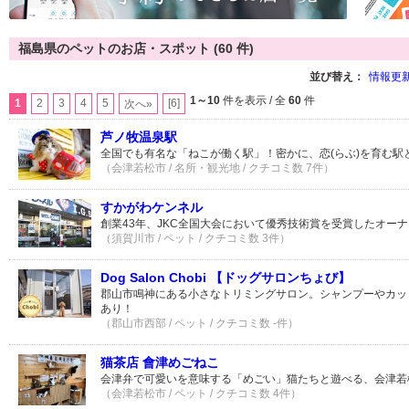
福島県のペットのお店・スポット (60 件)
並び替え：
情報更
1～10
件を表示 / 全
60
件
1
2
3
4
5
[6]
次へ»
芦ノ牧温泉駅
全国でも有名な「ねこが働く駅」！密かに、恋(らぶ)を育む駅
（会津若松市 / 名所・観光地 / クチコミ数 7件）
すかがわケンネル
創業43年、JKC全国大会において優秀技術賞を受賞したオー
（須賀川市 / ペット / クチコミ数 3件）
Dog Salon Chobi 【ドッグサロンちょび】
郡山市鳴神にある小さなトリミングサロン。シャンプーやカッ
あり！
（郡山市西部 / ペット / クチコミ数 -件）
猫茶店 會津めごねこ
会津弁で可愛いを意味する「めごい」猫たちと遊べる、会津若
（会津若松市 / ペット / クチコミ数 4件）