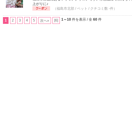
上がりに♪
（福島市北部 / ペット / クチコミ数 -件）
1～10
件を表示 / 全
60
件
1
2
3
4
5
[6]
次へ»