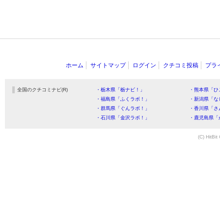
ホーム
サイトマップ
ログイン
クチコミ投稿
プラ
全国のクチコミナビ(R)
・栃木県「栃ナビ！」
・熊本県「ひ
・福島県「ふくラボ！」
・新潟県「な
・群馬県「ぐんラボ！」
・香川県「さ
・石川県「金沢ラボ！」
・鹿児島県「
(C) HitBit