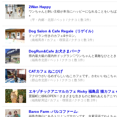
2Wan Happy
ワンちゃんと飼い主様が本当にハッピーになれることをいちば
⭐︎
（平・内郷・北部 / ペット / クチコミ数 1件）
Dog Salon & Cafe Regale（リゲイル）
ドッグラン付きのカフェ&サロン。
（南相馬市 / カフェ・喫茶店 / クチコミ数 1件）
DogRun&Cafe お犬さまパーク
県内最大級の屋内外ドッグラン♡ワンちゃんと素敵なひととき
（福島市北部 / ペット / クチコミ数 1件）
CATカフェ ねこひげ
フクロウがいるめずらしいねこカフェです。かわいいねこちゃ
（郡山市北部 / ペット / クチコミ数 5件）
エキゾチックアニマルカフェ Ricky 福島店 猫カフェ
置賜町に移転OPEN！さまざまな生きものと触れあえるアニマ
（福島駅周辺 / カフェ・喫茶店 / クチコミ数 2件）
Barco Farm -バルコファーム-
福島市御山にあるトリミングサロンです。水素温浴でわんちゃ