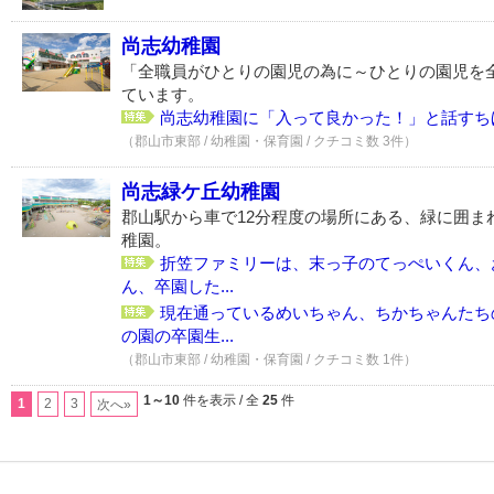
尚志幼稚園
「全職員がひとりの園児の為に～ひとりの園児を
ています。
尚志幼稚園に「入って良かった！」と話すちほ
（郡山市東部 / 幼稚園・保育園 / クチコミ数 3件）
尚志緑ケ丘幼稚園
郡山駅から車で12分程度の場所にある、緑に囲ま
稚園。
折笠ファミリーは、末っ子のてっぺいくん、
ん、卒園した...
現在通っているめいちゃん、ちかちゃんたち
の園の卒園生...
（郡山市東部 / 幼稚園・保育園 / クチコミ数 1件）
1～10
件を表示 / 全
25
件
1
2
3
次へ»