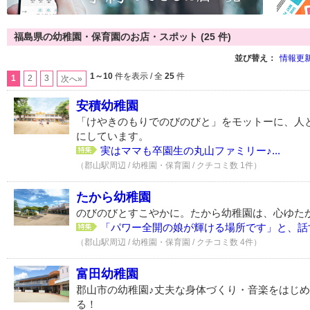
福島県の幼稚園・保育園のお店・スポット (25 件)
並び替え：
情報更
1～10
件を表示 / 全
25
件
1
2
3
次へ»
安積幼稚園
「けやきのもりでのびのびと」をモットーに、人
にしています。
実はママも卒園生の丸山ファミリー♪...
（郡山駅周辺 / 幼稚園・保育園 / クチコミ数 1件）
たから幼稚園
のびのびとすこやかに。たから幼稚園は、心ゆた
「パワー全開の娘が輝ける場所です」と、話す
（郡山駅周辺 / 幼稚園・保育園 / クチコミ数 4件）
富田幼稚園
郡山市の幼稚園♪丈夫な身体づくり・音楽をはじ
る！