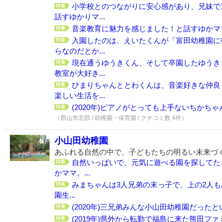
小学校とのつながりに安心感があり、兄妹で
話すゆかりマ...
音楽教育に魅力を感じました！と話すゆかママ。
入園したのは、えいたくんが「富田幼稚園に
らなのだとか...
現在通うゆうきくん、そして卒園したゆうき
教室が大好き...
ひまりちゃんととわくんは、音楽好きな仲良
楽しい生活を...
(2020年)ピアノがとっても上手ないちかちゃん。
（郡山市北部 / 幼稚園・保育園 / クチコミ数 4件）
小山田幼稚園
あふれる自然の中で、子どもたちの明るい未来づ
自然いっぱいで、元気に遊べる園を探してた
かママ。...
みまちゃんは3人兄弟の末っ子で、上の2人
園生...
(2020年)三兄弟みんな小山田幼稚園だったと
(2019年)県外から転勤で福島に来た熊田ファミ