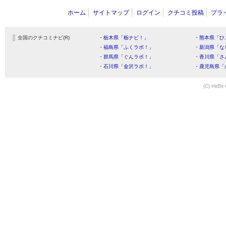
ホーム
サイトマップ
ログイン
クチコミ投稿
プラ
全国のクチコミナビ(R)
・栃木県「栃ナビ！」
・熊本県「ひ
・福島県「ふくラボ！」
・新潟県「な
・群馬県「ぐんラボ！」
・香川県「さ
・石川県「金沢ラボ！」
・鹿児島県「
(C) HitBit