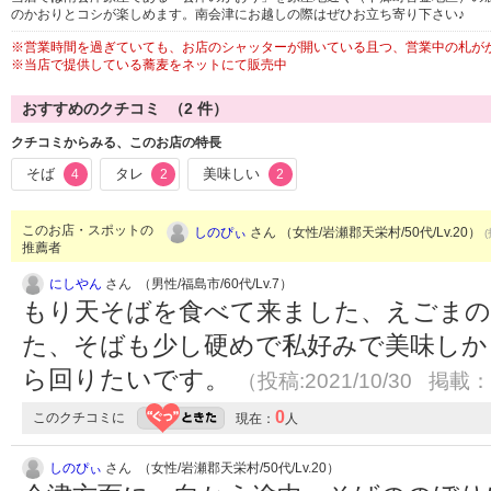
のかおりとコシが楽しめます。南会津にお越しの際はぜひお立ち寄り下さい♪
※営業時間を過ぎていても、お店のシャッターが開いている且つ、営業中の札が
※当店で提供している蕎麦をネットにて販売中
おすすめのクチコミ （
2
件）
クチコミからみる、このお店の特長
そば
タレ
美味しい
4
2
2
このお店・スポットの
しのぴぃ
さん （女性/岩瀬郡天栄村/50代/Lv.20）
推薦者
にしやん
さん （男性/福島市/60代/Lv.7）
もり天そばを食べて来ました、えごま
た、そばも少し硬めで私好みで美味しか
ら回りたいです。
（投稿:2021/10/30 掲載：2
0
このクチコミに
現在：
人
しのぴぃ
さん （女性/岩瀬郡天栄村/50代/Lv.20）