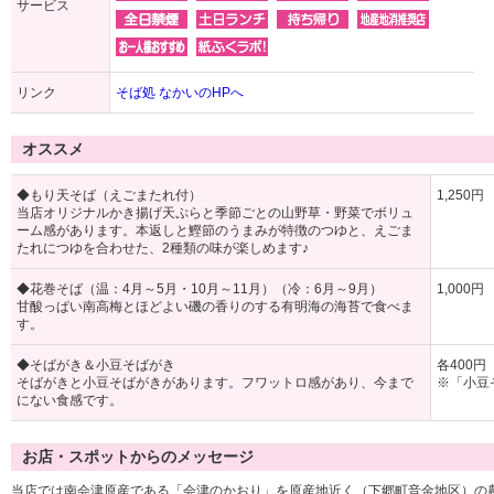
サービス
リンク
そば処 なかいのHPへ
オススメ
◆もり天そば（えごまたれ付）
1,250円
当店オリジナルかき揚げ天ぷらと季節ごとの山野草・野菜でボリュ
ーム感があります。本返しと鰹節のうまみが特徴のつゆと、えごま
たれにつゆを合わせた、2種類の味が楽しめます♪
◆花巻そば（温：4月～5月・10月～11月）（冷：6月～9月）
1,000円
甘酸っぱい南高梅とほどよい磯の香りのする有明海の海苔で食べま
す。
◆そばがき＆小豆そばがき
各400円
そばがきと小豆そばがきがあります。フワットロ感があり、今まで
※「小豆
にない食感です。
お店・スポットからのメッセージ
当店では南会津原産である「会津のかおり」を原産地近く（下郷町音金地区）の