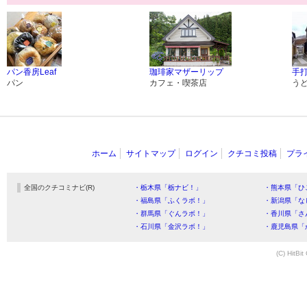
パン香房Leaf
珈琲家マザーリップ
手
パン
カフェ・喫茶店
う
ホーム
サイトマップ
ログイン
クチコミ投稿
プラ
全国のクチコミナビ(R)
・栃木県「栃ナビ！」
・熊本県「ひ
・福島県「ふくラボ！」
・新潟県「な
・群馬県「ぐんラボ！」
・香川県「さ
・石川県「金沢ラボ！」
・鹿児島県「
(C) HitBit