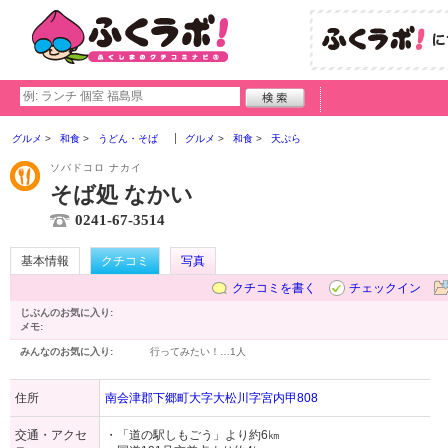
グルメ
和食
うどん・そば
グルメ
和食
天ぷら
ソバドコロ ナカイ
そば処 なかい
0241-67-3514
基本情報
クチコミ
写真
クチコミを書く
チェックイン
じぶんのお気に入り:
メモ:
みんなのお気に入り:
行ってみたい！…
1人
住所
南会津郡下郷町大字大松川字宮内甲808
交通・アクセ
・「道の駅しもごう」より約6㎞