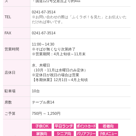
ス
・国道121号交差点より約4㎞
0241-67-3514
TEL
※お問い合わせの際は「ふくラボ！を見た」とお伝えいた
だければ幸いです。
FAX
0241-67-3514
11:00～14:30
営業時間
※そばが無くなり次第終了
※営業期間：4月上旬頃～11月末
水、木曜日
（10月・11月は水曜日のみ定休）
店休日
※定休日が祝日の場合は営業
【冬期休業】12月1日～4月上旬頃
駐車場
10台
席数
テーブル席14
ご予算
750円 ～ 1,250円