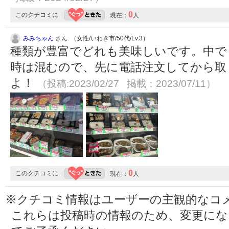
0
このクチコミに
現在：
人
みみちゃん
さん （女性/いわき市/50代/Lv.3）
種類が豊富でどれも美味しいです。中で
時は混むので、先に電話注文してから取
よ！
（投稿:2023/02/27 掲載：2023/07/11）
0
このクチコミに
現在：
人
※クチコミ情報はユーザーの主観的なコ
これらは投稿時の情報のため、変更に