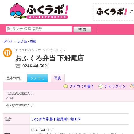
グルメ
お弁当・惣菜
オフクロベントウ シモフナオテン
おふくろ弁当 下船尾店
0246-44-5021
基本情報
クチコミ
写真
クチコミを書く
チェックイン
じぶんのお気に入り:
メモ:
みんなのお気に入り:
住所
いわき市常磐下船尾町中畑102
0246-44-5021