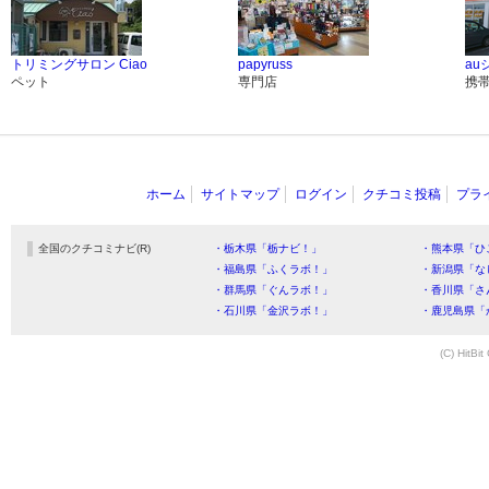
トリミングサロン Ciao
papyruss
au
ペット
専門店
携
ホーム
サイトマップ
ログイン
クチコミ投稿
プラ
全国のクチコミナビ(R)
・栃木県「栃ナビ！」
・熊本県「ひ
・福島県「ふくラボ！」
・新潟県「な
・群馬県「ぐんラボ！」
・香川県「さ
・石川県「金沢ラボ！」
・鹿児島県「
(C) HitBit