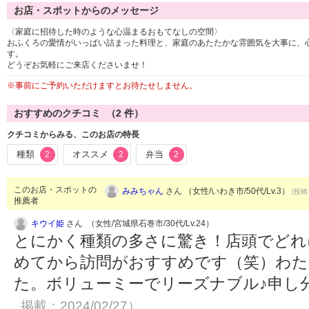
お店・スポットからのメッセージ
〈家庭に招待した時のような心温まるおもてなしの空間〉
おふくろの愛情がいっぱい詰まった料理と、家庭のあたたかな雰囲気を大事に、
す。
どうぞお気軽にご来店くださいませ！
※事前にご予約いただけますとお待たせしません。
おすすめのクチコミ （
2
件）
クチコミからみる、このお店の特長
種類
オススメ
弁当
2
2
2
このお店・スポットの
みみちゃん
さん （女性/いわき市/50代/Lv.3）
(投稿：
推薦者
キウイ姫
さん （女性/宮城県石巻市/30代/Lv.24）
とにかく種類の多さに驚き！店頭でどれ
めてから訪問がおすすめです（笑）わた
た。ボリューミーでリーズナブル♪申し分
掲載：2024/02/27）