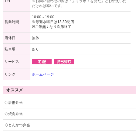
TEL
※お問い合わせの際は「ふくラボ！を見た」とお伝えいた
だければ幸いです。
10:00～19:00
営業時間
※毎週水曜日は13:30閉店
※ご飯無くなり次第終了
店休日
無休
駐車場
あり
サービス
リンク
ホームページ
オススメ
◇唐揚弁当
◇焼肉弁当
◇とんかつ弁当