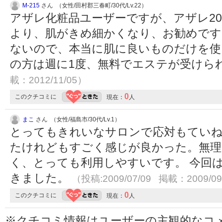
M-215
さん （女性/田村郡三春町/30代/Lv.22）
アザレ化粧品ユーザーですが、アザレ2
より、肌がきめ細かくなり、お勧めです
ないので、本当に肌に良いものだけを使
の方は週に1度、無料でエステが受けら
載：2012/11/05）
0
このクチコミに
現在：
人
まこ
さん （女性/福島市/30代/Lv.1）
とってもきれいなサロンで応対もていね
たけれどもすごく感じが良かった。無理
く、とっても利用しやすいです。 今回
きました。
（投稿:2009/07/09 掲載：2009/09
0
このクチコミに
現在：
人
※クチコミ情報はユーザーの主観的なコ