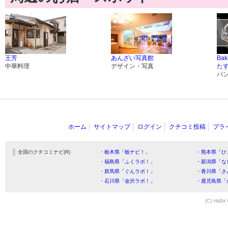
王芳
あんざい写真館
Bak
中華料理
デザイン・写真
た
パ
ホーム
サイトマップ
ログイン
クチコミ投稿
プラ
全国のクチコミナビ(R)
・栃木県「栃ナビ！」
・熊本県「ひ
・福島県「ふくラボ！」
・新潟県「な
・群馬県「ぐんラボ！」
・香川県「さ
・石川県「金沢ラボ！」
・鹿児島県「
(C) HitBit