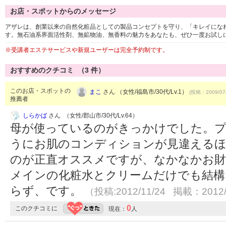
お店・スポットからのメッセージ
アザレは、創業以来の自然化粧品としての製品コンセプトを守り、「キレイにな
す。無石油系界面活性剤、無鉱物油、無香料の魅力をあなたも、ぜひ一度お試し
※受講者エステサービスや新規ユーザーは完全予約制です。
おすすめのクチコミ （
3
件）
このお店・スポットの
まこ
さん （女性/福島市/30代/Lv.1）
(投稿：2009/07
推薦者
しらかば
さん （女性/郡山市/30代/Lv.64）
母が使っているのがきっかけでした。プ
うにお肌のコンディションが見違える
のが正直オススメですが、なかなかお財
メインの化粧水とクリームだけでも結構
らず、です。
（投稿:2012/11/24 掲載：2012/
0
このクチコミに
現在：
人