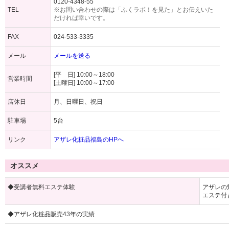
0120-4348-55
TEL
※お問い合わせの際は「ふくラボ！を見た」とお伝えいた
だければ幸いです。
FAX
024-533-3335
メール
メールを送る
[平 日] 10:00～18:00
営業時間
[土曜日] 10:00～17:00
店休日
月、日曜日、祝日
駐車場
5台
リンク
アザレ化粧品福島のHPへ
オススメ
◆受講者無料エステ体験
アザレの
エステ付
◆アザレ化粧品販売43年の実績