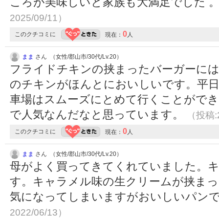
ころが美味しいと家族も大満足でした 
2025/09/11）
0
このクチコミに
現在：
人
まま
さん （女性/郡山市/30代/Lv.20）
フライドチキンの挟まったバーガーに
のチキンがほんとにおいしいです。平日
車場はスムーズにとめて行くことがで
で人気なんだなと思っています。
（投稿:2
0
このクチコミに
現在：
人
まま
さん （女性/郡山市/30代/Lv.20）
母がよく買ってきてくれていました。
す。キャラメル味の生クリームが挟まっ
気になってしまいますがおいしいパン
2022/06/13）