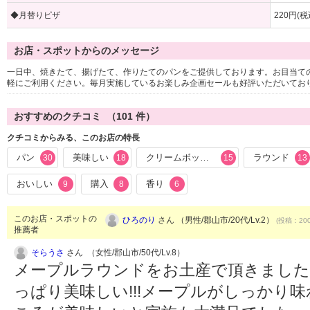
◆月替りピザ
220円(税
お店・スポットからのメッセージ
一日中、焼きたて、揚げたて、作りたてのパンをご提供しております。お目当て
軽にご利用ください。毎月実施しているお楽しみ企画セールも好評いただいてお
おすすめのクチコミ （
101
件）
クチコミからみる、このお店の特長
パン
美味しい
クリームボックス
ラウンド
30
18
15
13
おいしい
購入
香り
9
8
6
このお店・スポットの
ひろのり
さん （男性/郡山市/20代/Lv.2）
(投稿：200
推薦者
そらうさ
さん （女性/郡山市/50代/Lv.8）
メープルラウンドをお土産で頂きました
っぱり美味しい!!!メープルがしっかり