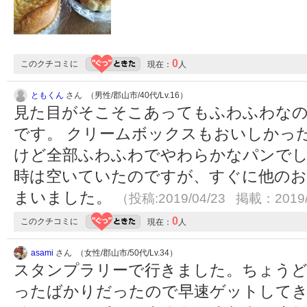
0
このクチコミに
現在：
人
ともくん
さん （男性/郡山市/40代/Lv.16）
見た目がそこそこあってもふわふわな
です。 クリームボックスもおいしかっ
けど全部ふわふわでやわらかなパンでし
時は空いていたのですが、すぐに他の
まいました。
（投稿:2019/04/23 掲載：2019/
0
このクチコミに
現在：
人
asami
さん （女性/郡山市/50代/Lv.34）
スタンプラリーで行きました。ちょうど
ったばかりだったので早速ゲットして