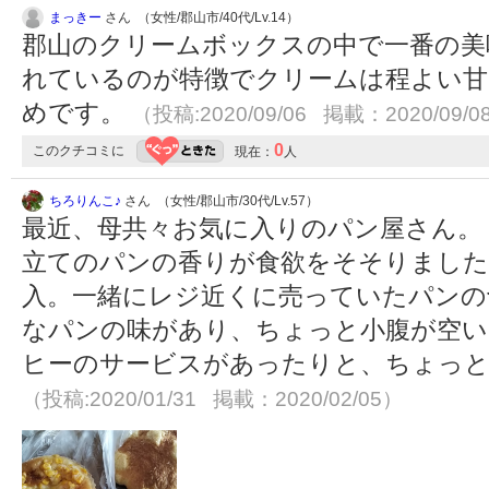
まっきー
さん （女性/郡山市/40代/Lv.14）
郡山のクリームボックスの中で一番の美
れているのが特徴でクリームは程よい甘
めです。
（投稿:2020/09/06 掲載：2020/09/0
0
このクチコミに
現在：
人
ちろりんこ♪
さん （女性/郡山市/30代/Lv.57）
最近、母共々お気に入りのパン屋さん。
立てのパンの香りが食欲をそそりました(
入。一緒にレジ近くに売っていたパンの
なパンの味があり、ちょっと小腹が空い
ヒーのサービスがあったりと、ちょっと
（投稿:2020/01/31 掲載：2020/02/05）