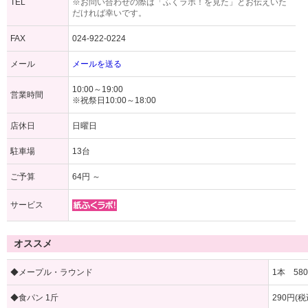
TEL
※お問い合わせの際は「ふくラボ！を見た」とお伝えいた
だければ幸いです。
FAX
024-922-0224
メール
メールを送る
10:00～19:00
営業時間
※祝祭日10:00～18:00
店休日
日曜日
駐車場
13台
ご予算
64円 ～
サービス
オススメ
◆メープル・ラウンド
1本 58
◆食パン 1斤
290円(税