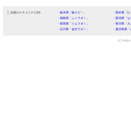
全国のクチコミナビ(R)
・栃木県「栃ナビ！」
・熊本県「ひ
・福島県「ふくラボ！」
・新潟県「な
・群馬県「ぐんラボ！」
・香川県「さ
・石川県「金沢ラボ！」
・鹿児島県「
(C) HitBit