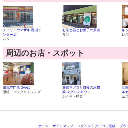
デイリーヤマザキ 郡山イ
お茶と器とお菓子の茶楽
キ
ンター店
食品
レ
パン
周辺のお店・スポット
眼鏡専門店 Syozo
厳選マグロと自慢のお惣
女
眼鏡・コンタクトレンズ
菜 マグロノキワミ
ル
お弁当・惣菜
エ
ホーム
サイトマップ
ログイン
クチコミ投稿
プラ