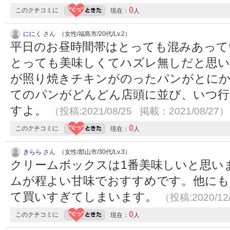
0
このクチコミに
現在：
人
ににく
さん （女性/福島市/20代/Lv.2）
平日のお昼時間帯はとっても混みあって
とっても美味しくてハズレ無しだと思い
が照り焼きチキンがのったパンがとに
てのパンがどんどん店頭に並び、いつ行
すよ。
（投稿:2021/08/25 掲載：2021/08/27）
0
このクチコミに
現在：
人
きらら
さん （女性/郡山市/30代/Lv.3）
クリームボックスは1番美味しいと思い
ムが程よい甘味でおすすめです。他にも
て買いすぎてしまいます。
（投稿:2020/12
0
このクチコミに
現在：
人