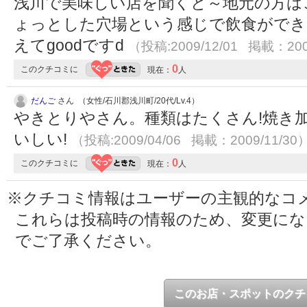
浅川で美味しい店を聞くと～地元の方は
ょっとした穴場という感じで飲食ができ
えてgoodですd
（投稿:2009/12/01 掲載：200
0
このクチコミに
現在：
人
だんご
さん （女性/石川郡浅川町/20代/Lv.4）
やきとりやさん。種類はたくさん!焼き
いしい!
（投稿:2009/04/06 掲載：2009/11/30
0
このクチコミに
現在：
人
※クチコミ情報はユーザーの主観的なコ
これらは投稿時の情報のため、変更に
でご了承ください。
このお店・スポットのクチ