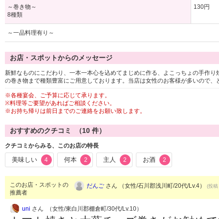
～巻き物～
130円
8種類
～一品料理有り～
お店・スポットからのメッセージ
新鮮なものにこだわり、一本一本心を込めてまじめに作る、よこっちょの手作り
の巻き物まで種類豊富にご用意しております。当店は女性のお客様が多いので、
※各種宴会、ご予算に応じて承ります。
※料理等ご要望があればご相談ください。
※お持ち帰りは前日までのご連絡をお願い致します。
おすすめのクチコミ （
10
件）
クチコミからみる、このお店の特長
美味しい
何本
主人
お酒
4
2
2
2
このお店・スポットの
だんご
さん （女性/石川郡浅川町/20代/Lv.4）
(投稿：
推薦者
uni
さん （女性/東白川郡棚倉町/30代/Lv.10）