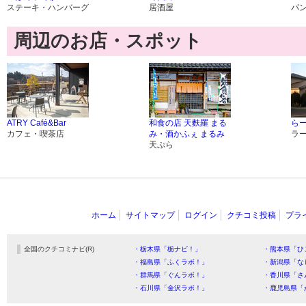
ステーキ・ハンバーグ
居酒屋
パ
周辺のお店・スポット
ATRY Café&Bar
和食の店 天麩羅 まる
らー
カフェ・喫茶店
み・酒かふぇ まるみ
ラ
天ぷら
ホーム
サイトマップ
ログイン
クチコミ投稿
プラ
全国のクチコミナビ(R)
・栃木県「栃ナビ！」
・熊本県「ひ
・福島県「ふくラボ！」
・新潟県「な
・群馬県「ぐんラボ！」
・香川県「さ
・石川県「金沢ラボ！」
・鹿児島県「