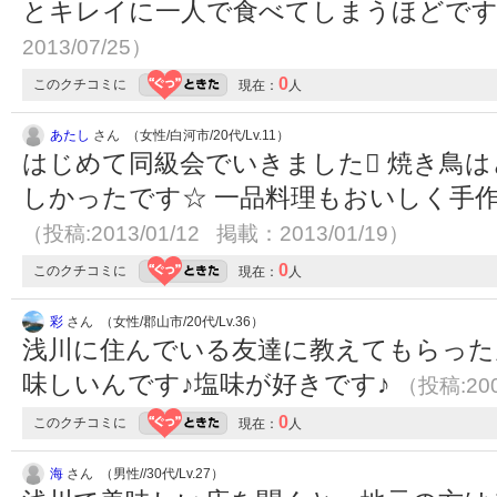
とキレイに一人で食べてしまうほどで
2013/07/25）
0
このクチコミに
現在：
人
あたし
さん （女性/白河市/20代/Lv.11）
はじめて同級会でいきました 焼き鳥
しかったです☆ 一品料理もおいしく手
（投稿:2013/01/12 掲載：2013/01/19）
0
このクチコミに
現在：
人
彩
さん （女性/郡山市/20代/Lv.36）
浅川に住んでいる友達に教えてもらった
味しいんです♪塩味が好きです♪
（投稿:200
0
このクチコミに
現在：
人
海
さん （男性//30代/Lv.27）