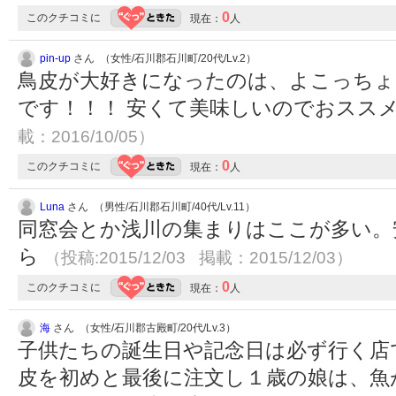
0
このクチコミに
現在：
人
pin-up
さん （女性/石川郡石川町/20代/Lv.2）
鳥皮が大好きになったのは、よこっちょ
です！！！ 安くて美味しいのでおスス
載：2016/10/05）
0
このクチコミに
現在：
人
Luna
さん （男性/石川郡石川町/40代/Lv.11）
同窓会とか浅川の集まりはここが多い。
ら
（投稿:2015/12/03 掲載：2015/12/03）
0
このクチコミに
現在：
人
海
さん （女性/石川郡古殿町/20代/Lv.3）
子供たちの誕生日や記念日は必ず行く店
皮を初めと最後に注文し１歳の娘は、魚