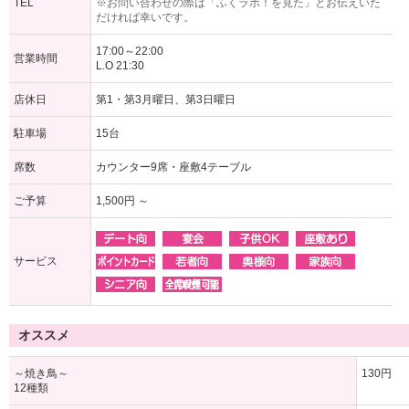
TEL
※お問い合わせの際は「ふくラボ！を見た」とお伝えいた
だければ幸いです。
17:00～22:00
営業時間
L.O 21:30
店休日
第1・第3月曜日、第3日曜日
駐車場
15台
席数
カウンター9席・座敷4テーブル
ご予算
1,500円 ～
サービス
オススメ
～焼き鳥～
130円
12種類