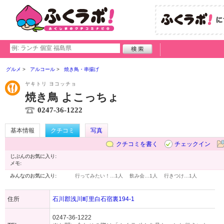
グルメ
アルコール
焼き鳥・串揚げ
ヤキトリ ヨコッチョ
焼き鳥 よこっちょ
0247-36-1222
基本情報
クチコミ
写真
クチコミを書く
チェックイン
じぶんのお気に入り:
メモ:
みんなのお気に入り:
行ってみたい！…
1人
飲み会…
1人
行きつけ…
1人
住所
石川郡浅川町里白石宿裏194-1
0247-36-1222