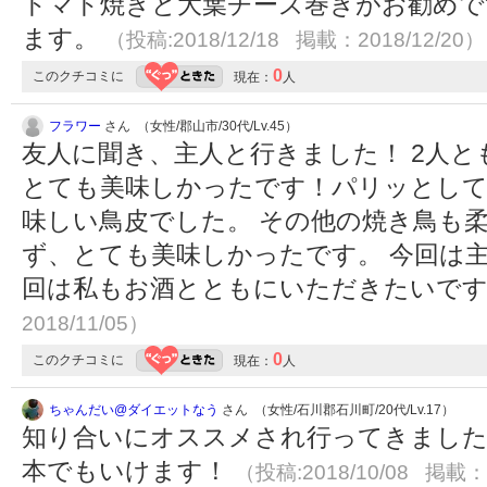
トマト焼きと大葉チーズ巻きがお勧めで
ます。
（投稿:2018/12/18 掲載：2018/12/20）
0
このクチコミに
現在：
人
フラワー
さん （女性/郡山市/30代/Lv.45）
友人に聞き、主人と行きました！ 2人
とても美味しかったです！パリッとして
味しい鳥皮でした。 その他の焼き鳥も
ず、とても美味しかったです。 今回は
回は私もお酒とともにいただきたいで
2018/11/05）
0
このクチコミに
現在：
人
ちゃんだい@ダイエットなう
さん （女性/石川郡石川町/20代/Lv.17）
知り合いにオススメされ行ってきました
本でもいけます！
（投稿:2018/10/08 掲載：2