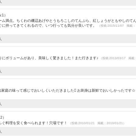
人
.1）
ーム満点。ちくわの磯辺あげやとうもろこしのてんぷら、紅しょうがともやしのて
ぐに持ってきてくれるので、いつ行っても気分が良いです。
（投稿:2015/11/07 掲載：
人
）
りにボリュームがあり、美味しく驚きました！また行きます♪
（投稿:2013/03/17 掲載
人
は家庭の味って感じでおいしくいただきました お刺身は新鮮でおいしかったです
人
12）
ふぐ料理を安く食べられます！穴場です！
（投稿:2010/01/21 掲載：2010/01/21）
人