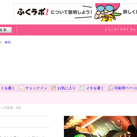
ようこそ！
ゲスト
さん
寿司
コミを書く
チェックイン
お気に入り
メモを書く
印刷用ページ
とっておき…
1人