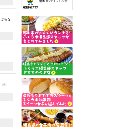
んぷらな
：
☆
（投