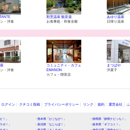
 TANTE
割烹温泉 観音湯
あゆり温泉
ン・洋食
お食事処・和食全般
日帰り温泉
座
コミュニティ・カフェ
まつばや
ン・洋食
EMANON
洋菓子
カフェ・喫茶店
ログイン
クチコミ投稿
プライバシーポリシー
リンク
規約
運営会社
ふ
ビ！」
・熊本県「ひごなび！」
・静岡県「静岡ナビっち！」
ラボ！」
・新潟県「なじらぼ！」
・岐阜県「ギフコミ！」
ラボ！」
・香川県「さんラボ！」
・神奈川県「湘南ナビ！」