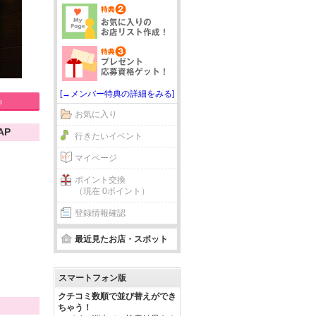
[→メンバー特典の詳細をみる]
る
お気に入り
AP
行きたいイベント
マイページ
ポイント交換
（現在 0ポイント）
登録情報確認
最近見たお店・スポット
スマートフォン版
クチコミ数順で並び替えができ
ちゃう！