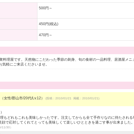
500円～
450円(税込)
470円～
大衆料理屋です。天然物にこだわった季節の刺身、旬の食材の一品料理、居酒屋メニ
お気軽にご来店くださいませ。
（女性/郡山市/20代/Lv.12）
(投稿：2010/01/21 掲載：2010/01/21)
1）
料理もどれもこれも美味しかったです。注文してからも全て手作りなのに待たされる
笑顔で応対してくれてとっても美味しくて楽しいひとときを過ごす事が出来ました。
/11/30）