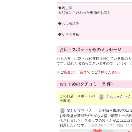
◆刺し身
天然物にこだわった季節のお造り
◆もつ煮込み
◆サラダ各種
お店・スポットからのメッセージ
地元の方々に愛され30年以上続けている街の
です。隠れた名酒もございますので、どうぞ、
※ご宴会は2日前までにご予約ください。
おすすめのクチコミ （
5
件）
このお店・スポットの
ぐんちゃん
さん 
推薦者
楽しいママ
さん （女性/白河市/40代/Lv.
お刺身盛が新鮮‼サラダも大盛で豪華！一品
供されました。スタッフの皆さんがニコニコ
利用したいです。
（投稿:2015/11/26 掲載：2015