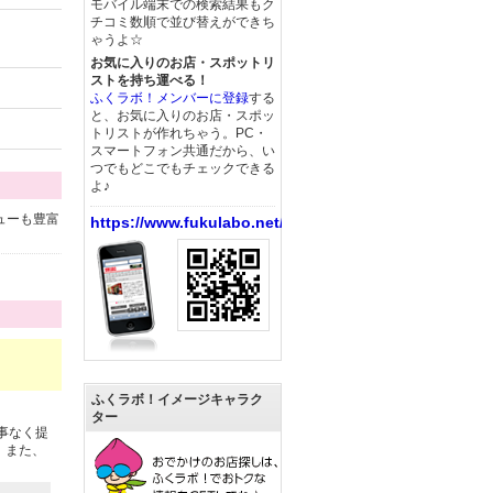
モバイル端末での検索結果もク
チコミ数順で並び替えができち
ゃうよ☆
お気に入りのお店・スポットリ
ストを持ち運べる！
ふくラボ！メンバーに登録
する
と、お気に入りのお店・スポッ
トリストが作れちゃう。PC・
スマートフォン共通だから、い
つでもどこでもチェックできる
よ♪
ューも豊富
https://www.fukulabo.net/
ふくラボ！イメージキャラク
ター
事なく提
 また、