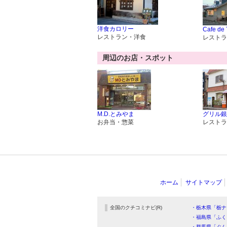
洋食カロリー
Cafe de
レストラン・洋食
レストラ
周辺のお店・スポット
M.D.とみやま
グリル銀
お弁当・惣菜
レストラ
ホーム
サイトマップ
全国のクチコミナビ(R)
・栃木県「栃ナ
・福島県「ふく
・群馬県「ぐん