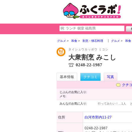
グルメ
和食
割烹・懐石料理
グルメ
和食
タイシュウカッポウ ミコシ
大衆割烹 みこし
0248-22-1987
基本情報
クチコミ
写真
クチ
じぶんのお気に入り:
メモ:
みんなのお気に入り:
行ってみたい！…
1人
住所
白河市郭内11-27
0248-22-1987