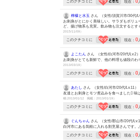
0
このクチコミに
現在：
檸檬と水玉
さん （女性/須賀川市/30代/Lv
お刺身がとにかく美味しい。サラダもボリュ
ど、揚げ物系も充実。飲み物も注文するとす
2015/11/09）
0
このクチコミに
現在：
よこたん
さん （女性/白河市/20代/Lv.2
お刺身がとても新鮮で、他の料理も値段のわ
2013/03/19）
0
このクチコミに
現在：
あたし
さん （女性/白河市/20代/Lv.11）
友達とお刺身とモツ煮込みを食べました 味
稿:2013/01/12 掲載：2013/01/19）
0
このクチコミに
現在：
ぐんちゃん
さん （女性/郡山市/20代/Lv.
白河市にある気軽に入れる割烹屋さんです。
0
このクチコミに
現在：