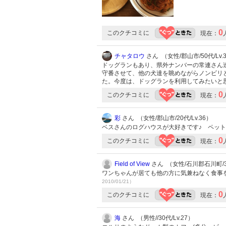
0
このクチコミに
現在：
チャタロウ
さん （女性/郡山市/50代/Lv.
ドッグランもあり、県外ナンバーの常連さん達
守番させて、他の犬達を眺めながらノンビリ
た。今度は、ドッグランを利用してみたいと
0
このクチコミに
現在：
彩
さん （女性/郡山市/20代/Lv.36）
ベスさんのログハウスが大好きです♪ ペッ
0
このクチコミに
現在：
Field of View
さん （女性/石川郡石川町/30
ワンちゃんが居ても他の方に気兼ねなく食事
2010/01/21）
0
このクチコミに
現在：
海
さん （男性//30代/Lv.27）