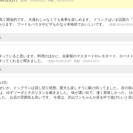
0代/Lv.27）
(投稿：2009/05/21 掲載：2010/01/20)
）
高く開放的です。 犬連れじゃなくても食事を楽しめます。 ドリンクはいま話題の
あります。 フードもパスタやピザもかなり本格的でおいしいです。
（投稿:2018/10/
人
作っていると思います。料理のほかに、自家製のマスタードやレモネード、ロース
作ってくれると聞きました。
（投稿:2018/12/25 掲載：2018/12/27）
人
.10）
せいか、ドッグランは貸し切り状態。愛犬も楽しそうに駆け回ってました。 目の前
は、ゆずソーダとナポリタンを戴きました。 味が濃い目で、凄く美味しかった。 
た。 お店の雰囲気も良いです。 今度は、沢山ワンちゃんが居る中で遊びたいと思