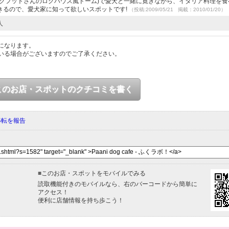
ックフットさんのログハウス風ドーム)で愛犬と一緒に寛ぎながら、イタリア料理を食
きるので、愛犬家に知って欲しいスポットです!
（投稿:2009/05/21 掲載：2010/01/20）
人
になります。
いる場合がございますのでご了承ください。
このお店・スポットのクチコミを書く
移転を報告
■
このお店・スポットをモバイルでみる
読取機能付きのモバイルなら、右のバーコードから簡単に
アクセス！
便利に店舗情報を持ち歩こう！