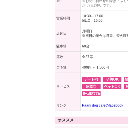
TEL
※お問い合わせの際は「ふく
だければ幸いです。
10:30～17:00
営業時間
※L.O 16:00
月曜日
店休日
※祝日の場合は営業、翌火曜
駐車場
60台
席数
全27席
ご予算
400円 ～ 1,500円
サービス
リンク
Paani dog cafeのfacebook
オススメ