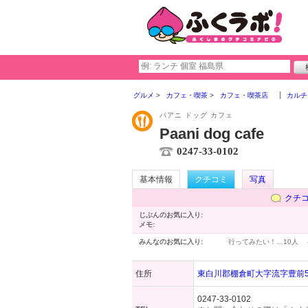
グルメ
カフェ・喫茶
カフェ・喫茶店
カルチ
パアニ ドッグ カフェ
Paani dog cafe
0247-33-0102
基本情報
クチコミ
写真
クチ
じぶんのお気に入り:
メモ:
みんなのお気に入り:
行ってみたい！…
10人
住所
東白川郡棚倉町大字流字豊前5
0247-33-0102