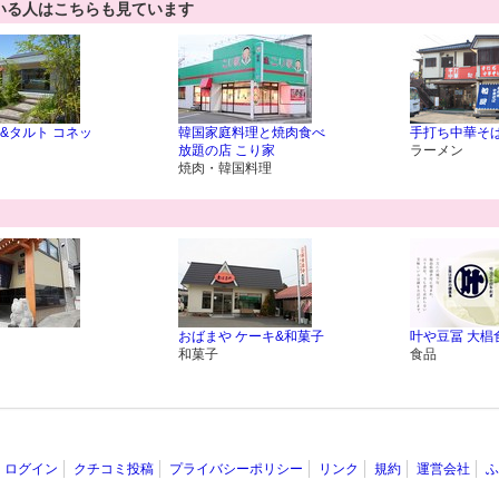
いる人はこちらも見ています
&タルト コネッ
韓国家庭料理と焼肉食べ
手打ち中華そば
放題の店 こり家
ラーメン
焼肉・韓国料理
おばまや ケーキ&和菓子
叶や豆冨 大椙
和菓子
食品
ログイン
クチコミ投稿
プライバシーポリシー
リンク
規約
運営会社
ふ