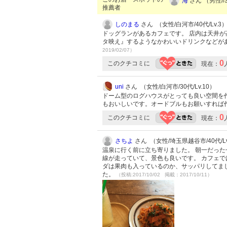
海
さん （男性//3
推薦者
しのまる
さん （女性/白河市/40代/Lv.3
ドッグランがあるカフェです。 店内は天井が
タ映え』するようなかわいいドリンクなどが
2019/02/07）
0
このクチコミに
現在：
uni
さん （女性/白河市/30代/Lv.10）
ドーム型のログハウスがとっても良い空間を
もおいしいです。オードブルもお願いすれば
0
このクチコミに
現在：
さちよ
さん （女性/埼玉県越谷市/40代/Lv
温泉に行く前に立ち寄りました。 朝一だった
線が走っていて、景色も良いです。 カフェで
ダは果肉も入っているのか、サッパリしてまし
た。
（投稿:2017/10/02 掲載：2017/10/11）