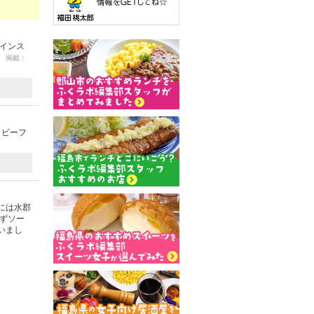
『インス
19 掲載：
トビーフ
には水郡
ゆずソー
いまし