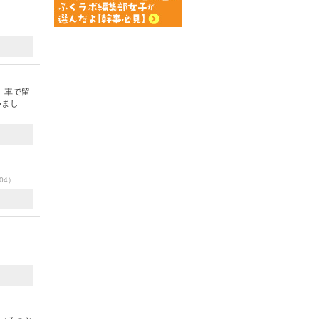
、車で留
いまし
/04）