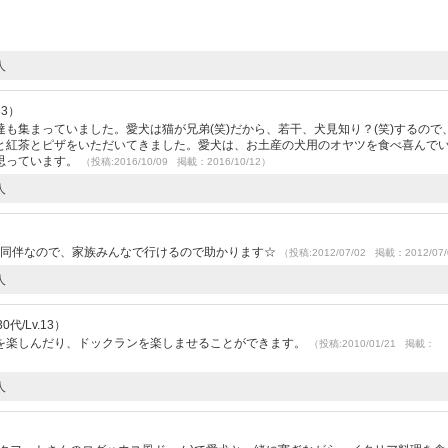
人
33）
も集まっていました。愛犬は猫が兄弟(笑)だから、若干、犬見知り？(笑)するので
と紅茶とピザをいただいてきました。愛犬は、お土産の犬用のオヤツを食べ喜んで
思っています。
（投稿:2016/10/09 掲載：2016/10/12）
人
ト同伴なので、家族みんなで行けるので助かります☆
（投稿:2012/07/02 掲載：2012/07
人
代/Lv.13）
を楽しんだり、ドックランを楽しませることができます。
（投稿:2010/01/21 掲載：
人