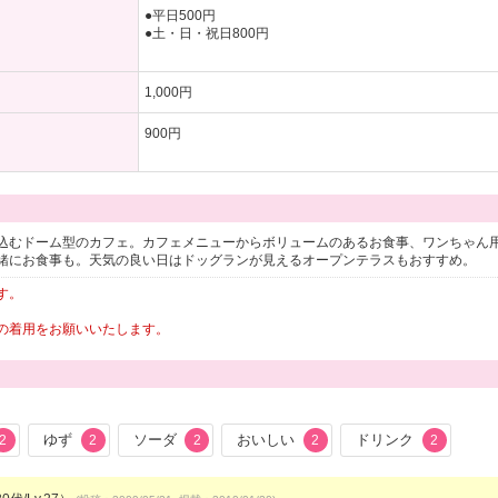
●平日500円
●土・日・祝日800円
1,000円
900円
込むドーム型のカフェ。カフェメニューからボリュームのあるお食事、ワンちゃん
緒にお食事も。天気の良い日はドッグランが見えるオープンテラスもおすすめ。
す。
の着用をお願いいたします。
ゆず
ソーダ
おいしい
ドリンク
2
2
2
2
2