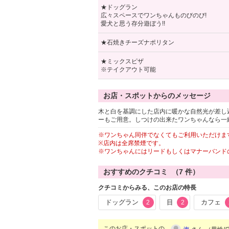
★ドッグラン
広々スペースでワンちゃんものびのび!
愛犬と思う存分遊ぼう!!
★石焼きチーズナポリタン
★ミックスピザ
※テイクアウト可能
お店・スポットからのメッセージ
木と白を基調にした店内に暖かな自然光が差し
ーもご用意。しつけの出来たワンちゃんなら一
※ワンちゃん同伴でなくてもご利用いただけま
※店内は全席禁煙です。
※ワンちゃんにはリードもしくはマナーバンド
おすすめのクチコミ （
7
件）
クチコミからみる、このお店の特長
ドッグラン
目
カフェ
2
2
このお店・スポットの